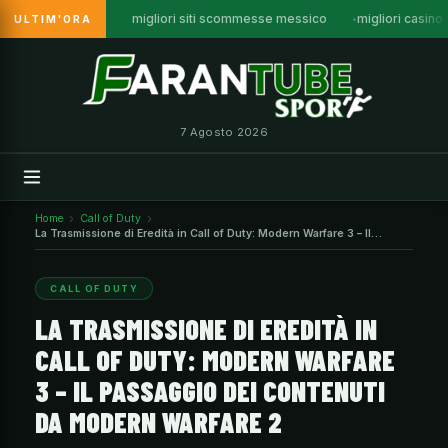
migliori siti scommesse messico
migliori casino
ULTIM'ORA
Vai
al
contenuto
7 Agosto 2026
Home
Call of Duty
La Trasmissione di Eredità in Call of Duty: Modern Warfare 3 – Il
Passaggio dei Contenuti da Modern Warfare 2
CALL OF DUTY
LA TRASMISSIONE DI EREDITÀ IN
CALL OF DUTY: MODERN WARFARE
3 – IL PASSAGGIO DEI CONTENUTI
DA MODERN WARFARE 2