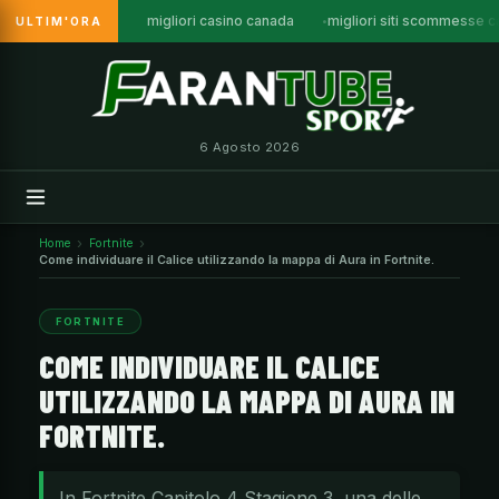
migliori casino canada
migliori siti scommesse 
ULTIM'ORA
Vai
al
contenuto
6 Agosto 2026
Home
Fortnite
Come individuare il Calice utilizzando la mappa di Aura in Fortnite.
FORTNITE
COME INDIVIDUARE IL CALICE
UTILIZZANDO LA MAPPA DI AURA IN
FORTNITE.
In Fortnite Capitolo 4 Stagione 3, una delle