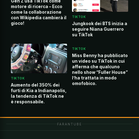
Gen Z usa TikTok come
motore di ricerca – Ecco
come la collaborazione
TIKTOK
con Wikipedia cambierà il
gioco!
Jungkook dei BTS inizia a
seguire Niana Guerrero
su TikTok
TIKTOK
Miss Benny ha pubblicato
un video su TikTok in cui
afferma che qualcuno
nello show “Fuller House”
l’ha trattata in modo
TIKTOK
omofobico.
Aumento del 350% dei
furti di Kia a Indianapolis,
la tendenza di TikTok ne
è responsabile.
FARANTUBE