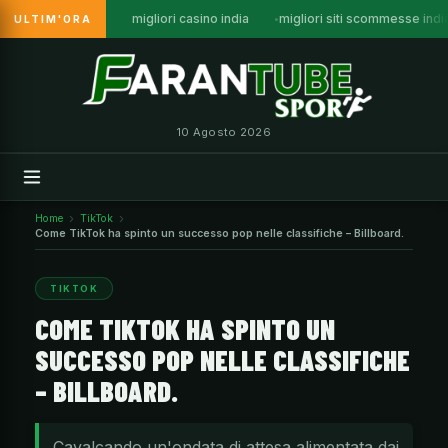
migliori casino india
migliori siti scommesse indi
ULTIM'ORA
Vai
al
contenuto
10 Agosto 2026
Home
TikTok
Come TikTok ha spinto un successo pop nelle classifiche – Billboard.
TIKTOK
COME TIKTOK HA SPINTO UN
SUCCESSO POP NELLE CLASSIFICHE
– BILLBOARD.
Cavalcando un'ondata di attesa alimentata dai