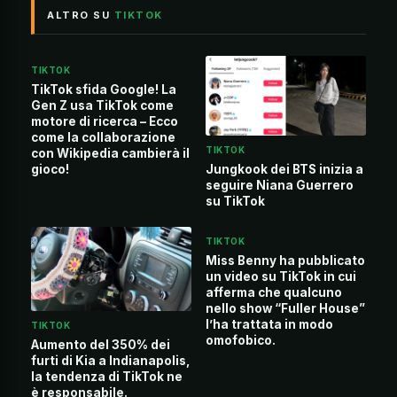
ALTRO SU
TIKTOK
TIKTOK
TikTok sfida Google! La
Gen Z usa TikTok come
motore di ricerca – Ecco
come la collaborazione
TIKTOK
con Wikipedia cambierà il
gioco!
Jungkook dei BTS inizia a
seguire Niana Guerrero
su TikTok
TIKTOK
Miss Benny ha pubblicato
un video su TikTok in cui
afferma che qualcuno
nello show “Fuller House”
l’ha trattata in modo
TIKTOK
omofobico.
Aumento del 350% dei
furti di Kia a Indianapolis,
la tendenza di TikTok ne
è responsabile.