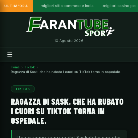
migliori siti scommesse india
migliori casino per
ULTIM'ORA
Vai
al
contenuto
10 Agosto 2026
Home
TikTok
Ragazza di Sask. che ha rubato i cuori su TikTok torna in ospedale.
TIKTOK
RAGAZZA DI SASK. CHE HA RUBATO
I CUORI SU TIKTOK TORNA IN
OSPEDALE.
Una giovane ragazza del Saskatchewan che