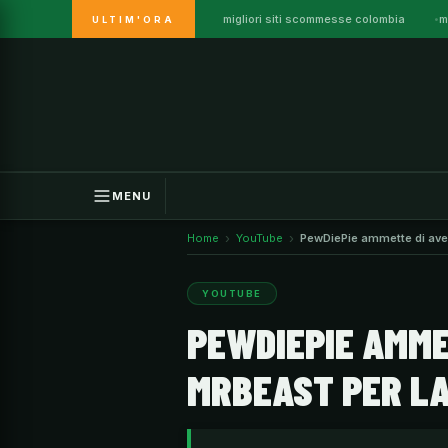
migliori siti scommesse colombia
m
ULTIM'ORA
Vai
al
contenuto
MENU
Home
YouTube
PewDiePie ammette di aver 
YOUTUBE
PEWDIEPIE AMME
MRBEAST PER LA