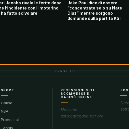
arl Jacobs rivela le ferite dopo
Jake Paul dice di essere
he l’incidente con il motorino
“concentrato solo su Nate
o ha fatto scivolare
Diaz” mentre sorgono
domande sulla partita KSI
FARANTUBE
SPORT
RECENSIONI SITI
SCO
SCOMMESSE E
CASINÒ ONLINE
Nes
Calcio
sott
Nessuna
NBA
sottocategoria per ora
Pronostici
Tennis