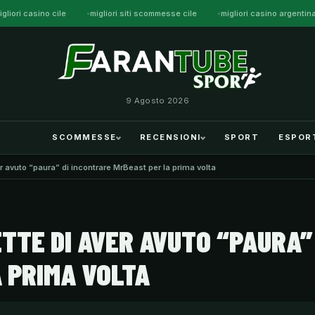
igliori casino cile
migliori siti scommesse cile
migliori casino argentin
9 Agosto 2026
SCOMMESSE
RECENSIONI
SPORT
ESPOR
avuto “paura” di incontrare MrBeast per la prima volta
TTE DI AVER AVUTO “PAURA”
 PRIMA VOLTA