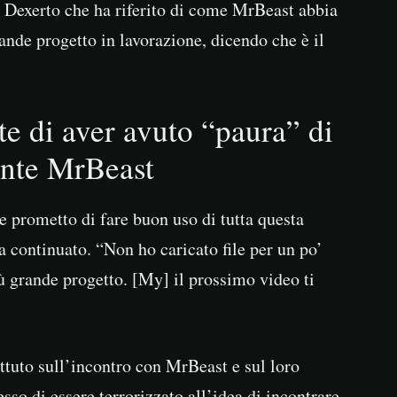
n Dexerto che ha riferito di come MrBeast abbia
ande progetto in lavorazione, dicendo che è il
 di aver avuto “paura” di
ente MrBeast
 e prometto di fare buon uso di tutta questa
a continuato. “Non ho caricato file per un po’
ù grande progetto. [My] il prossimo video ti
ettuto sull’incontro con MrBeast e sul loro
so di essere terrorizzato all’idea di incontrare