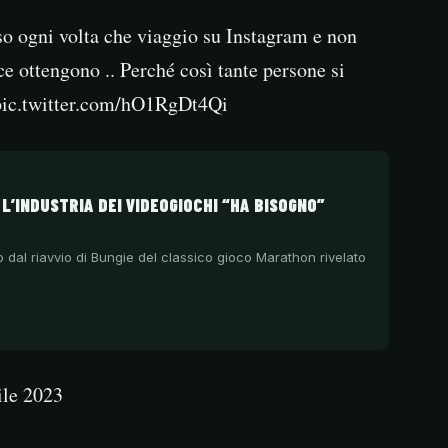
so ogni volta che viaggio su Instagram e non
ce ottengono .. Perché così tante persone si
 pic.twitter.com/hO1RgDt4Qi
L’INDUSTRIA DEI VIDEOGIOCHI “HA BISOGNO”
 dal riavvio di Bungie del classico gioco Marathon rivelato
le 2023