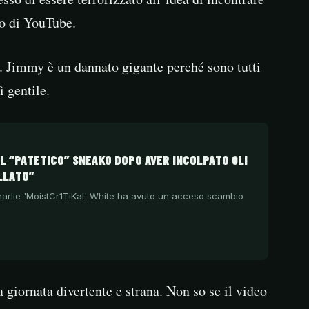
o di YouTube.
 Jimmy è un dannato gigante perché sono tutti
 gentile.
L “PATETICO” SNEAKO DOPO AVER INCOLPATO GLI
LLATO”
Charlie 'MoistCr1TiKal' White ha avuto un acceso scambio
 giornata divertente e strana. Non so se il video