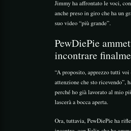
Jimmy ha affrontato le voci, co
anche preso in giro che ha un gr
suo video “più grande”.
PewDiePie ammette
incontrare finalm
“A proposito, apprezzo tutti voi
attenzione che sto ricevendo”, h
perché ho già lavorato al mio pi
lascerà a bocca aperta.
Ora, tuttavia, PewDiePie ha rifl
incontro, con Felix che ha ammes