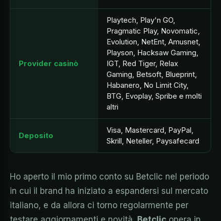
Playtech, Play'n GO,
Pragmatic Play, Novomatic,
Evolution, NetEnt, Amusnet,
Playson, Hacksaw Gaming,
Provider casinò
IGT, Red Tiger, Relax
Gaming, Betsoft, Blueprint,
Habanero, No Limit City,
BTG, Evoplay, Spribe e molti
altri
Visa, Mastercard, PayPal,
Deposito
Skrill, Neteller, Paysafecard
Ho aperto il mio primo conto su Betclic nel periodo
in cui il brand ha iniziato a espandersi sul mercato
italiano, e da allora ci torno regolarmente per
testare aggiornamenti e novità.
Betclic
opera in