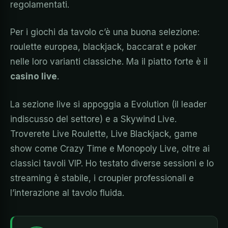
regolamentati.
Per i giochi da tavolo c’è una buona selezione:
roulette europea, blackjack, baccarat e poker
nelle loro varianti classiche. Ma il piatto forte è il
casino live
.
La sezione live si appoggia a Evolution (il leader
indiscusso del settore) e a Skywind Live.
Troverete Live Roulette, Live Blackjack, game
show come Crazy Time e Monopoly Live, oltre ai
classici tavoli VIP. Ho testato diverse sessioni e lo
streaming è stabile, i croupier professionali e
l’interazione al tavolo fluida.