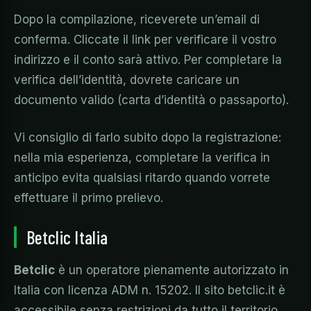
Dopo la compilazione, riceverete un’email di
conferma. Cliccate il link per verificare il vostro
indirizzo e il conto sarà attivo. Per completare la
verifica dell’identità, dovrete caricare un
documento valido (carta d’identità o passaporto).
Vi consiglio di farlo subito dopo la registrazione:
nella mia esperienza, completare la verifica in
anticipo evita qualsiasi ritardo quando vorrete
effettuare il primo prelievo.
Betclic Italia
Betclic
è un operatore pienamente autorizzato in
Italia con licenza ADM n. 15202. Il sito betclic.it è
accessibile senza restrizioni da tutto il territorio