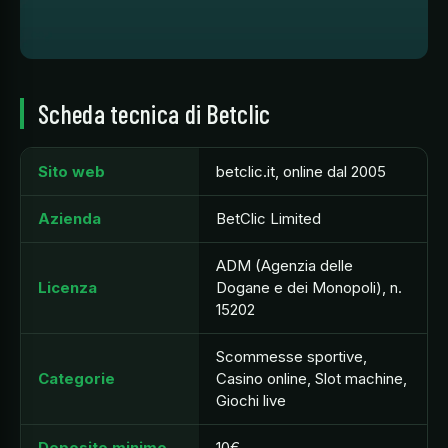
Scheda tecnica di Betclic
Sito web
betclic.it, online dal 2005
Azienda
BetClic Limited
ADM (Agenzia delle
Licenza
Dogane e dei Monopoli), n.
15202
Scommesse sportive,
Categorie
Casino online, Slot machine,
Giochi live
Deposito minimo
10€