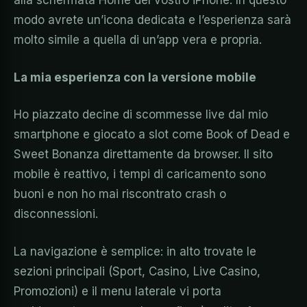
alla schermata Home del vostro iPhone. In questo
modo avrete un’icona dedicata e l’esperienza sarà
molto simile a quella di un’app vera e propria.
La mia esperienza con la versione mobile
Ho piazzato decine di scommesse live dal mio
smartphone e giocato a slot come Book of Dead e
Sweet Bonanza direttamente da browser. Il sito
mobile è reattivo, i tempi di caricamento sono
buoni e non ho mai riscontrato crash o
disconnessioni.
La navigazione è semplice: in alto trovate le
sezioni principali (Sport, Casino, Live Casino,
Promozioni) e il menu laterale vi porta