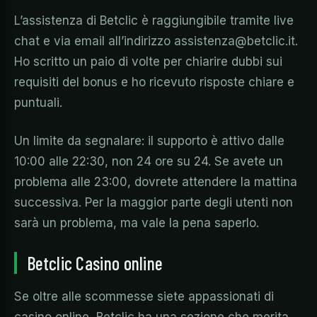
L’assistenza di Betclic è raggiungibile tramite live
chat e via email all’indirizzo
assistenza@betclic.it
.
Ho scritto un paio di volte per chiarire dubbi sui
requisiti del bonus e ho ricevuto risposte chiare e
puntuali.
Un limite da segnalare: il supporto è attivo dalle
10:00 alle 22:30, non 24 ore su 24. Se avete un
problema alle 23:00, dovrete attendere la mattina
successiva. Per la maggior parte degli utenti non
sarà un problema, ma vale la pena saperlo.
Betclic Casino online
Se oltre alle scommesse siete appassionati di
casino online, Betclic ha una sezione che merita