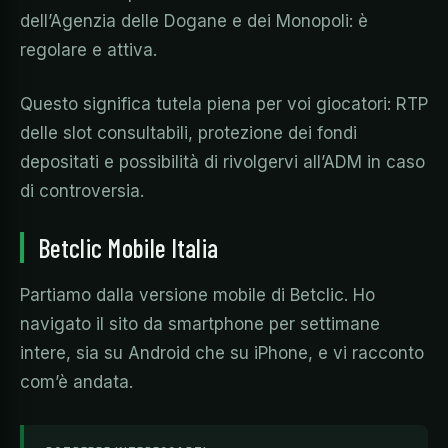
dell’Agenzia delle Dogane e dei Monopoli: è
regolare e attiva.
Questo significa tutela piena per voi giocatori: RTP
delle slot consultabili, protezione dei fondi
depositati e possibilità di rivolgervi all’ADM in caso
di controversia.
Betclic Mobile Italia
Partiamo dalla versione mobile di Betclic. Ho
navigato il sito da smartphone per settimane
intere, sia su Android che su iPhone, e vi racconto
com’è andata.