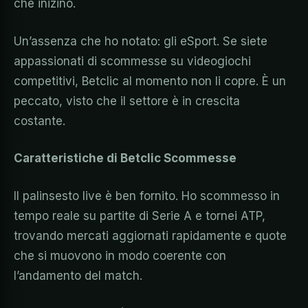
che inizino.
Un’assenza che ho notato: gli eSport. Se siete
appassionati di scommesse su videogiochi
competitivi, Betclic al momento non li copre. È un
peccato, visto che il settore è in crescita
costante.
Caratteristiche di Betclic Scommesse
Il palinsesto live è ben fornito. Ho scommesso in
tempo reale su partite di Serie A e tornei ATP,
trovando mercati aggiornati rapidamente e quote
che si muovono in modo coerente con
l’andamento del match.