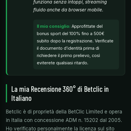
funziona senza intoppi, streaming
fluido anche da browser mobile.
Il mio consiglio:
Approfittate del
bonus sport del 100% fino a 500€
subito dopo la registrazione. Verificate
il documento d’identità prima di
richiedere il primo prelievo, così
eviterete qualsiasi ritardo.
La mia Recensione 360° di Betclic in
Italiano
Betclic è di proprietà della BetClic Limited e opera
in Italia con concessione ADM n. 15202 dal 2005.
Ho verificato personalmente la licenza sul sito