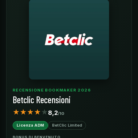
RECENSIONE BOOKMAKER 2026
Betclic Recensioni
8,2
/10
Licenza ADM
BetClic Limited
BONUS DI BENVENUTO