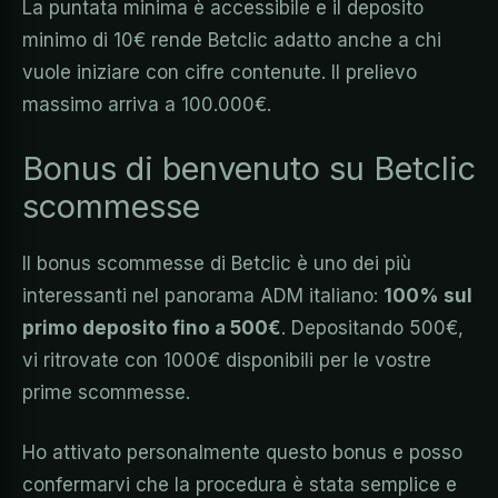
La puntata minima è accessibile e il deposito
minimo di 10€ rende Betclic adatto anche a chi
vuole iniziare con cifre contenute. Il prelievo
massimo arriva a 100.000€.
Bonus di benvenuto su Betclic
scommesse
Il bonus scommesse di Betclic è uno dei più
interessanti nel panorama ADM italiano:
100% sul
primo deposito fino a 500€
. Depositando 500€,
vi ritrovate con 1000€ disponibili per le vostre
prime scommesse.
Ho attivato personalmente questo bonus e posso
confermarvi che la procedura è stata semplice e