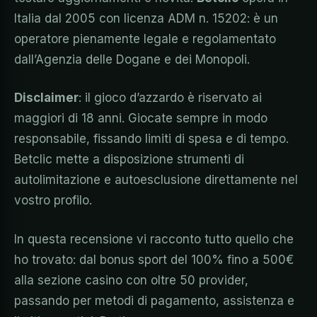
Italia dal 2005 con licenza ADM n. 15202: è un
operatore pienamente legale e regolamentato
dall’Agenzia delle Dogane e dei Monopoli.
Disclaimer
: il gioco d’azzardo è riservato ai
maggiori di 18 anni. Giocate sempre in modo
responsabile, fissando limiti di spesa e di tempo.
Betclic mette a disposizione strumenti di
autolimitazione e autoesclusione direttamente nel
vostro profilo.
In questa recensione vi racconto tutto quello che
ho trovato: dal bonus sport del 100% fino a 500€
alla sezione casino con oltre 50 provider,
passando per metodi di pagamento, assistenza e