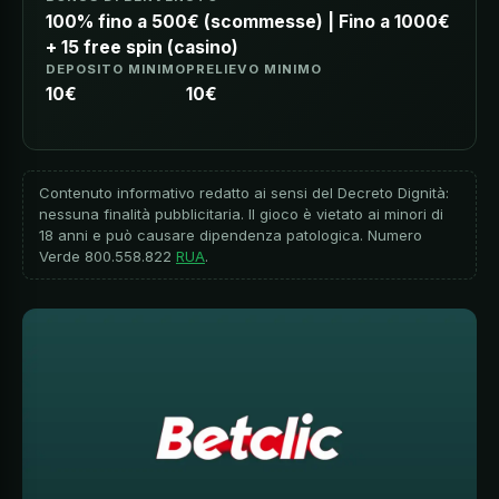
100% fino a 500€ (scommesse) | Fino a 1000€
+ 15 free spin (casino)
DEPOSITO MINIMO
PRELIEVO MINIMO
10€
10€
Contenuto informativo redatto ai sensi del Decreto Dignità:
nessuna finalità pubblicitaria. Il gioco è vietato ai minori di
18 anni e può causare dipendenza patologica. Numero
Verde 800.558.822
RUA
.