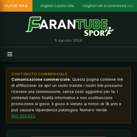
migliori casino cile
migliori siti scommesse cile
ULTIM'ORA
Vai
al
contenuto
8 Agosto 2026
CONTENUTO COMMERCIALE
Comunicazione commerciale.
Questa pagina contiene link
di affiliazione: se apri un conto tramite i nostri link possiamo
ricevere una commissione, senza costi aggiuntivi per te. I
contenuti hanno finalità informativa e non costituiscono
promozione al gioco. Il gioco è vietato ai minori di 18 anni e
può causare dipendenza patologica. Numero Verde
800.558.822
.