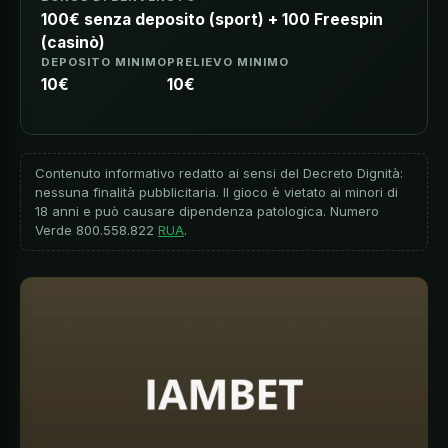
100€ senza deposito (sport) + 100 Freespin
(casinò)
DEPOSITO MINIMO
PRELIEVO MINIMO
10€
10€
Contenuto informativo redatto ai sensi del Decreto Dignità:
nessuna finalità pubblicitaria. Il gioco è vietato ai minori di
18 anni e può causare dipendenza patologica. Numero
Verde 800.558.822
RUA
.