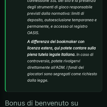
connessione SSL del sito e la presenza
degli strumenti di gioco responsabile
previsti dalla normativa: limiti di
deposito, autoesclusione temporanea e
permanente, e accesso al registro
OASIS.
A differenza dei bookmaker con
licenza estera, qui potete contare sulla
piena tutela legale italiana.
In caso di
controversia, potete rivolgervi
direttamente all’ADM. I fondi dei
giocatori sono segregati come richiesto
dalla legge.
Bonus di benvenuto su