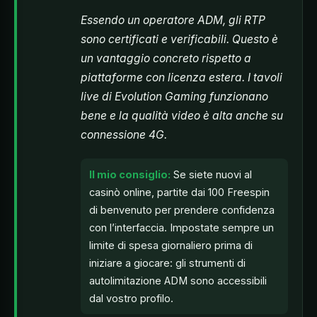
Essendo un operatore ADM, gli RTP
sono certificati e verificabili. Questo è
un vantaggio concreto rispetto a
piattaforme con licenza estera. I tavoli
live di Evolution Gaming funzionano
bene e la qualità video è alta anche su
connessione 4G.
Il mio consiglio:
Se siete nuovi al
casinò online, partite dai 100 Freespin
di benvenuto per prendere confidenza
con l’interfaccia. Impostate sempre un
limite di spesa giornaliero prima di
iniziare a giocare: gli strumenti di
autolimitazione ADM sono accessibili
dal vostro profilo.