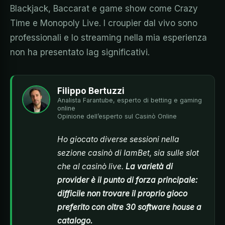
Blackjack, Baccarat e game show come Crazy
Time e Monopoly Live. I croupier dal vivo sono
professionali e lo streaming nella mia esperienza
non ha presentato lag significativi.
Filippo Bertuzzi
Analista Farantube, esperto di betting e gaming
online
Opinione dell’esperto sul Casinò Online
Ho giocato diverse sessioni nella
sezione casinò di IamBet, sia sulle slot
che al casinò live.
La varietà di
provider è il punto di forza principale:
difficile non trovare il proprio gioco
preferito con oltre 30 software house a
catalogo.