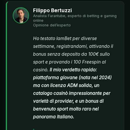
Filippo Bertuzzi
Analista Farantube, esperto di betting e gaming
online
Opinione dell’esperto
Ho testato IamBet per diverse
settimane, registrandomi, attivando il
bonus senza deposito da 100€ sullo
sport e provando i 100 Freespin al
casinò.
Il mio verdetto rapido:
piattaforma giovane (nata nel 2024)
ma con licenza ADM solida, un
catalogo casinò impressionante per
varietà di provider, e un bonus di
benvenuto sport molto raro nel
panorama italiano.