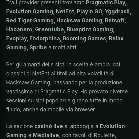
Tra i provider presenti troviamo
Pragmatic Play,
Evolution Gaming, NetEnt, Play’n GO, Yggdrasil,
Red Tiger Gaming, Hacksaw Gaming, Betsoft,
Habanero, Greentube, Blueprint Gaming,
Evoplay, Endorphina, Booming Games, Relax
Gaming, Spribe
e molti altri.
Per gli amanti delle slot, la scelta è ampia: dai
classici di NetEnt ai titoli ad alta volatilità di
Hacksaw Gaming, passando per la produzione
vastissima di Pragmatic Play. Ho provato diverse
sessioni su slot popolari e girano tutte in modo
fluido, anche da mobile via browser.
La sezione
casinò live
si appoggia a
Evolution
Gaming
e
Medialive
, con tavoli di Roulette,