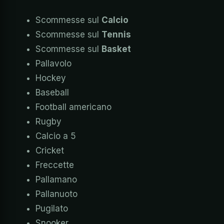
Scommesse sul
Calcio
Scommesse sul
Tennis
Scommesse sul
Basket
Pallavolo
Hockey
Baseball
Football americano
Rugby
Calcio a 5
Cricket
Freccette
Pallamano
Pallanuoto
Pugilato
Snooker