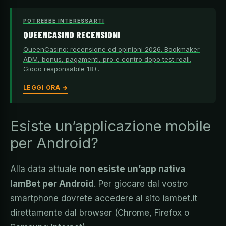
POTREBBE INTERESSARTI
QUEENCASINO RECENSIONI
QueenCasino: recensione ed opinioni 2026. Bookmaker
ADM, bonus, pagamenti, pro e contro dopo test reali.
Gioco responsabile 18+.
LEGGI ORA →
Esiste un’applicazione mobile
per Android?
Alla data attuale
non esiste un’app nativa
IamBet per Android
. Per giocare dal vostro
smartphone dovrete accedere al sito iambet.it
direttamente dal browser (Chrome, Firefox o