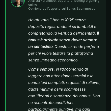
Analista Farantube, esperto di betting e gaming
online
Opinione dell’esperto sul Bonus Scommesse
Ho attivato il bonus 100€ senza
deposito registrandomi su iambet.it e
completando la verifica dell’identità.
Il
bonus è arrivato senza dover versare
un centesimo.
Questo lo rende perfetto
per chi vuole testare la piattaforma
senza impegno economico.
Come sempre, vi raccomando di
leggere con attenzione i termini e le
condizioni completi: requisiti di rollover,
quote minime delle scommesse
qualificanti e scadenza del bonus. Non
ho riscontrato condizioni
particolarmente punitive, ma ogni