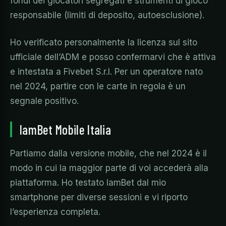
fondi dei giocatori segregati e strumenti di gioco
responsabile (limiti di deposito, autoesclusione).
Ho verificato personalmente la licenza sul sito
ufficiale dell’ADM e posso confermarvi che è attiva
e intestata a Fivebet S.r.l. Per un operatore nato
nel 2024, partire con le carte in regola è un
segnale positivo.
IamBet Mobile Italia
Partiamo dalla versione mobile, che nel 2024 è il
modo in cui la maggior parte di voi accederà alla
piattaforma. Ho testato IamBet dal mio
smartphone per diverse sessioni e vi riporto
l’esperienza completa.