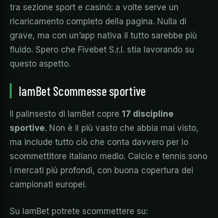
tra sezione sport e casinò: a volte serve un
ricaricamento completo della pagina. Nulla di
grave, ma con un’app nativa il tutto sarebbe più
fluido. Spero che Fivebet S.r.l. stia lavorando su
questo aspetto.
IamBet Scommesse sportive
Il palinsesto di IamBet copre
17 discipline
sportive
. Non è il più vasto che abbia mai visto,
ma include tutto ciò che conta davvero per lo
scommettitore italiano medio. Calcio e tennis sono
i mercati più profondi, con buona copertura dei
campionati europei.
Su IamBet potrete scommettere su: