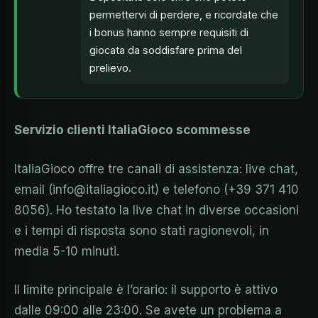
permettervi di perdere, e ricordate che
i bonus hanno sempre requisiti di
giocata da soddisfare prima del
prelievo.
Servizio clienti ItaliaGioco scommesse
ItaliaGioco offre tre canali di assistenza: live chat,
email (
info@italiagioco.it
) e telefono (+39 371 410
8056). Ho testato la live chat in diverse occasioni
e i tempi di risposta sono stati ragionevoli, in
media 5-10 minuti.
Il limite principale è l’orario: il supporto è attivo
dalle 09:00 alle 23:00. Se avete un problema a