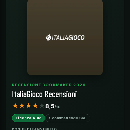
RECENSIONE BOOKMAKER 2026
ItaliaGioco Recensioni
8,5
/10
Licenza ADM
Scommettendo SRL
BONUS DI BENVENUTO