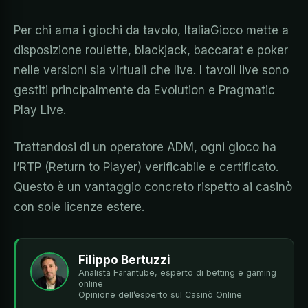
Per chi ama i giochi da tavolo, ItaliaGioco mette a
disposizione roulette, blackjack, baccarat e poker
nelle versioni sia virtuali che live. I tavoli live sono
gestiti principalmente da Evolution e Pragmatic
Play Live.
Trattandosi di un operatore ADM, ogni gioco ha
l’RTP (Return to Player) verificabile e certificato.
Questo è un vantaggio concreto rispetto ai casinò
con sole licenze estere.
Filippo Bertuzzi
Analista Farantube, esperto di betting e gaming
online
Opinione dell’esperto sul Casinò Online