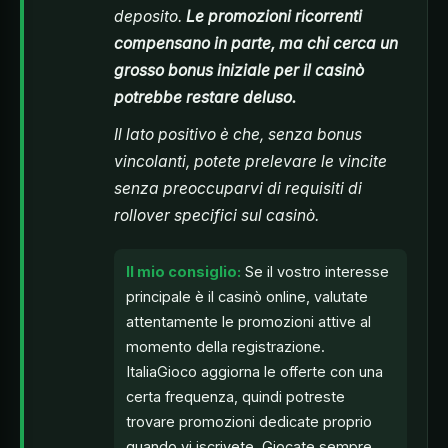
deposito.
Le promozioni ricorrenti
compensano in parte, ma chi cerca un
grosso bonus iniziale per il casinò
potrebbe restare deluso.
Il lato positivo è che, senza bonus
vincolanti, potete prelevare le vincite
senza preoccuparvi di requisiti di
rollover specifici sul casinò.
Il mio consiglio:
Se il vostro interesse
principale è il casinò online, valutate
attentamente le promozioni attive al
momento della registrazione.
ItaliaGioco aggiorna le offerte con una
certa frequenza, quindi potreste
trovare promozioni dedicate proprio
quando vi iscrivete. Giocate sempre