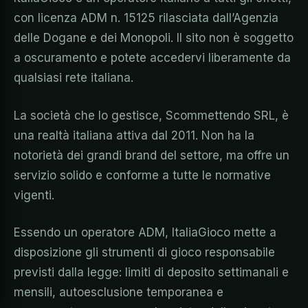
con licenza ADM n. 15125 rilasciata dall’Agenzia
delle Dogane e dei Monopoli. Il sito non è soggetto
a oscuramento e potete accedervi liberamente da
qualsiasi rete italiana.
La società che lo gestisce, Scommettendo SRL, è
una realtà italiana attiva dal 2011. Non ha la
notorietà dei grandi brand del settore, ma offre un
servizio solido e conforme a tutte le normative
vigenti.
Essendo un operatore ADM, ItaliaGioco mette a
disposizione gli strumenti di gioco responsabile
previsti dalla legge: limiti di deposito settimanali e
mensili, autoesclusione temporanea e