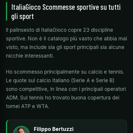
ItaliaGioco Scommesse sportive su tutti
gli sport
Il palinsesto di ItaliaGioco copre 23 discipline
sportive. Non è il catalogo più vasto che abbia mai
visto, ma include sia gli sport principali sia alcune
nicchie interessanti.
Ho scommesso principalmente su calcio e tennis.
Le quote sul calcio italiano (Serie A e Serie B)
sono competitive, in linea con i principali operatori
ADM. Sul tennis ho trovato buona copertura dei
tornei ATP e WTA.
Filippo Bertuzzi