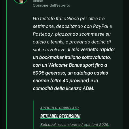
online
Opinione dell’esperto
Ho testato ItaliaGioco per oltre tre
settimane, depositando con PayPal e
Postepay, piazzando scommesse su
calcio e tennis, e provando decine di
slot e tavoli live.
Il mio verdetto rapido:
un bookmaker italiano sottovalutato,
con un Welcome Bonus sport fino a
500€ generoso, un catalogo casinò
enorme (oltre 40 provider) e la
comodità della licenza ADM.
ARTICOLO CORRELATO
BETLABEL RECENSIONI
BetLabel: recensione ed opinioni 2026.