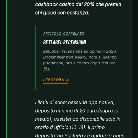
cashback casinò del 20% che premia
chi gioca con costanza.
ARTICOLO CORRELATO
BETLABEL RECENSIONI
BetLabel: recensione ed opinioni 2026.
Bookmaker non AAMS, bonus, licenza,
pagamenti, pro e contro dopo test reali.
18+.
LEGGI ORA →
I limiti ci sono: nessuna app nativa,
deposito minimo di 20 euro (sopra la
media), assistenza disponibile solo in
orario d’ufficio (10-18). Il primo
deposito via PostePay è andato a buon