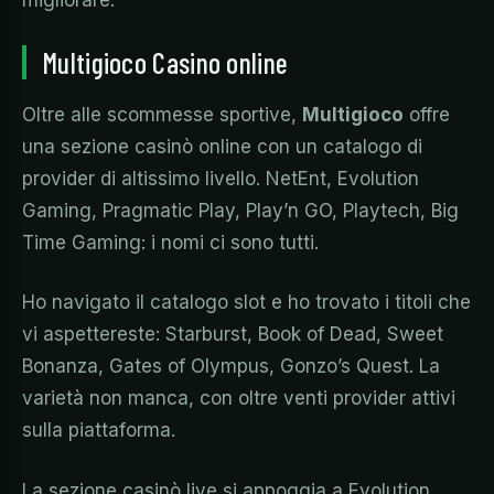
migliorare.
Multigioco Casino online
Oltre alle scommesse sportive,
Multigioco
offre
una sezione casinò online con un catalogo di
provider di altissimo livello. NetEnt, Evolution
Gaming, Pragmatic Play, Play’n GO, Playtech, Big
Time Gaming: i nomi ci sono tutti.
Ho navigato il catalogo slot e ho trovato i titoli che
vi aspettereste: Starburst, Book of Dead, Sweet
Bonanza, Gates of Olympus, Gonzo’s Quest. La
varietà non manca, con oltre venti provider attivi
sulla piattaforma.
La sezione casinò live si appoggia a Evolution