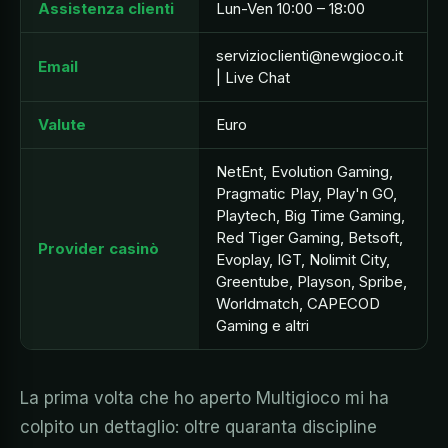
Assistenza clienti
Lun-Ven 10:00 – 18:00
servizioclienti@newgioco.it
Email
| Live Chat
Valute
Euro
NetEnt, Evolution Gaming,
Pragmatic Play, Play'n GO,
Playtech, Big Time Gaming,
Red Tiger Gaming, Betsoft,
Provider casinò
Evoplay, IGT, Nolimit City,
Greentube, Playson, Spribe,
Worldmatch, CAPECOD
Gaming e altri
La prima volta che ho aperto Multigioco mi ha
colpito un dettaglio: oltre quaranta discipline