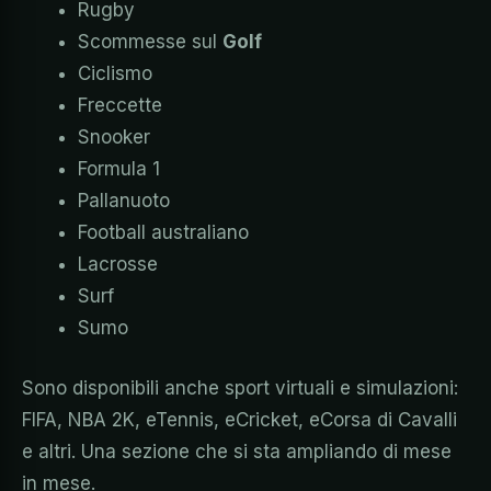
Rugby
Scommesse sul
Golf
Ciclismo
Freccette
Snooker
Formula 1
Pallanuoto
Football australiano
Lacrosse
Surf
Sumo
Sono disponibili anche sport virtuali e simulazioni:
FIFA, NBA 2K, eTennis, eCricket, eCorsa di Cavalli
e altri. Una sezione che si sta ampliando di mese
in mese.