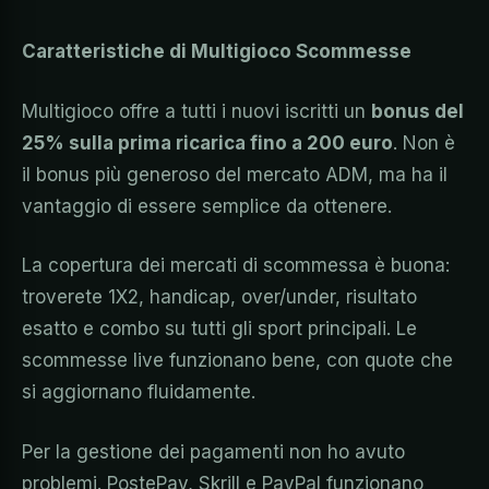
Caratteristiche di Multigioco Scommesse
Multigioco offre a tutti i nuovi iscritti un
bonus del
25% sulla prima ricarica fino a 200 euro
. Non è
il bonus più generoso del mercato ADM, ma ha il
vantaggio di essere semplice da ottenere.
La copertura dei mercati di scommessa è buona:
troverete 1X2, handicap, over/under, risultato
esatto e combo su tutti gli sport principali. Le
scommesse live funzionano bene, con quote che
si aggiornano fluidamente.
Per la gestione dei pagamenti non ho avuto
problemi. PostePay, Skrill e PayPal funzionano