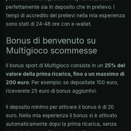
perfettamente sia in deposito che in prelievo. I
tempi di accredito dei prelievi nella mia esperienza
sono stati di 24-48 ore con e-wallet.
Bonus di benvenuto su
Multigioco scommesse
Il bonus sport di Multigioco consiste in un
25% del
valore della prima ricarica, fino a un massimo di
200 euro
. Per esempio: se depositate 100 euro,
riceverete 25 euro di bonus aggiuntivi.
Il deposito minimo per attivare il bonus è di 20
euro. Nella mia esperienza il bonus si è attivato
automaticamente dopo la prima ricarica, senza