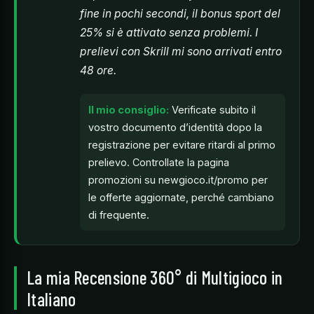
fine in pochi secondi, il bonus sport del
25% si è attivato senza problemi. I
prelievi con Skrill mi sono arrivati entro
48 ore.
Il mio consiglio:
Verificate subito il
vostro documento d’identità dopo la
registrazione per evitare ritardi al primo
prelievo. Controllate la pagina
promozioni su newgioco.it/promo per
le offerte aggiornate, perché cambiano
di frequente.
La mia Recensione 360° di Multigioco in
Italiano