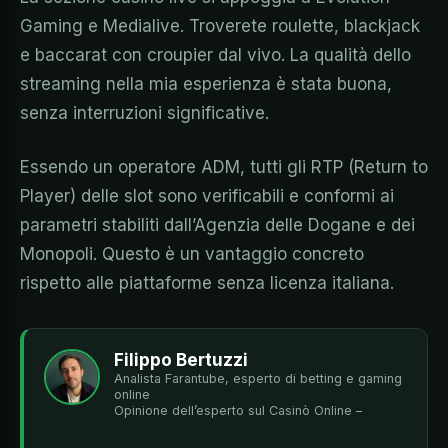
Gaming e Medialive. Troverete roulette, blackjack
e baccarat con croupier dal vivo. La qualità dello
streaming nella mia esperienza è stata buona,
senza interruzioni significative.
Essendo un operatore ADM, tutti gli RTP (Return to
Player) delle slot sono verificabili e conformi ai
parametri stabiliti dall’Agenzia delle Dogane e dei
Monopoli. Questo è un vantaggio concreto
rispetto alle piattaforme senza licenza italiana.
Filippo Bertuzzi
Analista Farantube, esperto di betting e gaming
online
Opinione dell’esperto sul Casinò Online –