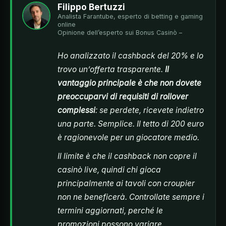
Filippo Bertuzzi
Analista Farantube, esperto di betting e gaming
online
Opinione dell’esperto sui Bonus Casinò –
Ho analizzato il cashback del 20% e lo
trovo un’offerta trasparente.
Il
vantaggio principale è che non dovete
preoccuparvi di requisiti di rollover
complessi
: se perdete, ricevete indietro
una parte. Semplice. Il tetto di 200 euro
è ragionevole per un giocatore medio.
Il limite è che il cashback non copre il
casinò live, quindi chi gioca
principalmente ai tavoli con croupier
non ne beneficerà. Controllate sempre i
termini aggiornati, perché le
promozioni possono variare.