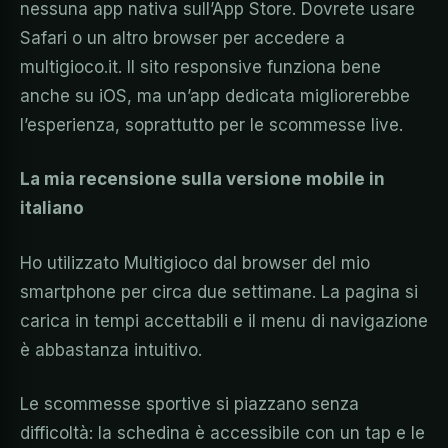
nessuna app nativa sull’App Store. Dovrete usare
Safari o un altro browser per accedere a
multigioco.it. Il sito responsive funziona bene
anche su iOS, ma un’app dedicata migliorerebbe
l’esperienza, soprattutto per le scommesse live.
La mia recensione sulla versione mobile in
italiano
Ho utilizzato Multigioco dal browser del mio
smartphone per circa due settimane. La pagina si
carica in tempi accettabili e il menu di navigazione
è abbastanza intuitivo.
Le scommesse sportive si piazzano senza
difficoltà: la schedina è accessibile con un tap e le