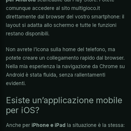
comunque accedere al sito multigioco.it
direttamente dal browser del vostro smartphone: il
layout si adatta allo schermo e tutte le funzioni
restano disponibili.
Non avrete l’icona sulla home del telefono, ma
potete creare un collegamento rapido dal browser.
Nella mia esperienza la navigazione da Chrome su
Android è stata fluida, senza rallentamenti
evidenti.
Esiste un’applicazione mobile
per iOS?
Anche per
iPhone e iPad
la situazione è la stessa: