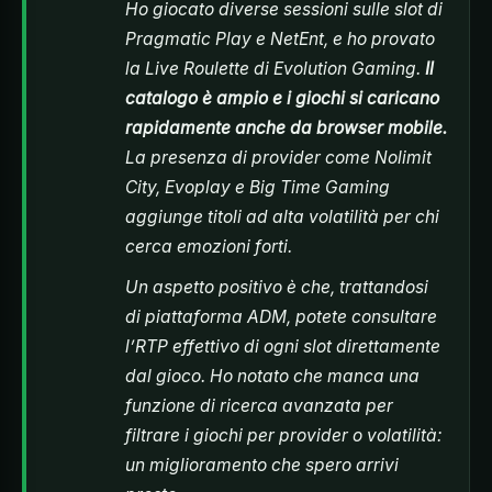
Ho giocato diverse sessioni sulle slot di
Pragmatic Play e NetEnt, e ho provato
la Live Roulette di Evolution Gaming.
Il
catalogo è ampio e i giochi si caricano
rapidamente anche da browser mobile.
La presenza di provider come Nolimit
City, Evoplay e Big Time Gaming
aggiunge titoli ad alta volatilità per chi
cerca emozioni forti.
Un aspetto positivo è che, trattandosi
di piattaforma ADM, potete consultare
l’RTP effettivo di ogni slot direttamente
dal gioco. Ho notato che manca una
funzione di ricerca avanzata per
filtrare i giochi per provider o volatilità:
un miglioramento che spero arrivi