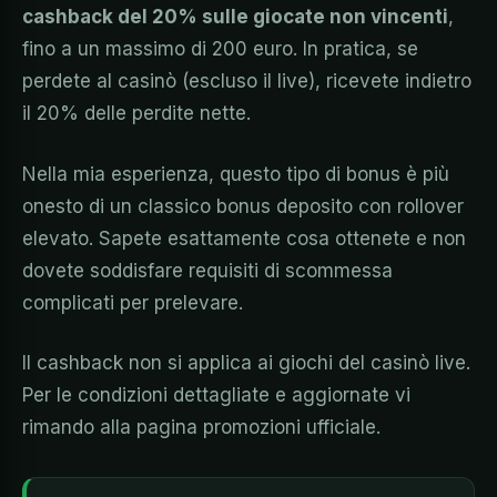
cashback del 20% sulle giocate non vincenti
,
fino a un massimo di 200 euro. In pratica, se
perdete al casinò (escluso il live), ricevete indietro
il 20% delle perdite nette.
Nella mia esperienza, questo tipo di bonus è più
onesto di un classico bonus deposito con rollover
elevato. Sapete esattamente cosa ottenete e non
dovete soddisfare requisiti di scommessa
complicati per prelevare.
Il cashback non si applica ai giochi del casinò live.
Per le condizioni dettagliate e aggiornate vi
rimando alla pagina promozioni ufficiale.