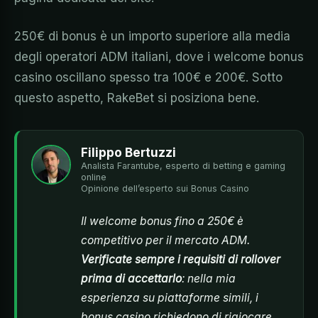
250€ di bonus è un importo superiore alla media
degli operatori ADM italiani, dove i welcome bonus
casino oscillano spesso tra 100€ e 200€. Sotto
questo aspetto, RakeBet si posiziona bene.
Filippo Bertuzzi
Analista Farantube, esperto di betting e gaming
online
Opinione dell’esperto sui Bonus Casino
Il welcome bonus fino a 250€ è
competitivo per il mercato ADM.
Verificate sempre i requisiti di rollover
prima di accettarlo
: nella mia
esperienza su piattaforme simili, i
bonus casino richiedono di rigiocare