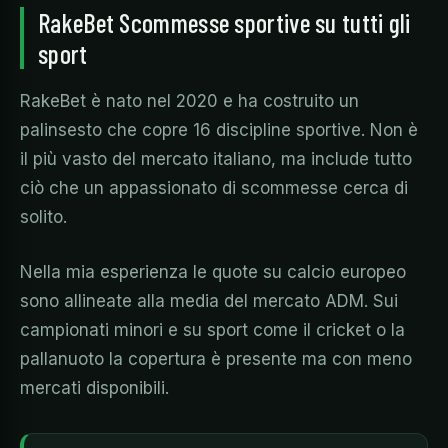
RakeBet Scommesse sportive su tutti gli
sport
RakeBet è nato nel 2020 e ha costruito un
palinsesto che copre 16 discipline sportive. Non è
il più vasto del mercato italiano, ma include tutto
ciò che un appassionato di scommesse cerca di
solito.
Nella mia esperienza le quote su calcio europeo
sono allineate alla media del mercato ADM. Sui
campionati minori e su sport come il cricket o la
pallanuoto la copertura è presente ma con meno
mercati disponibili.