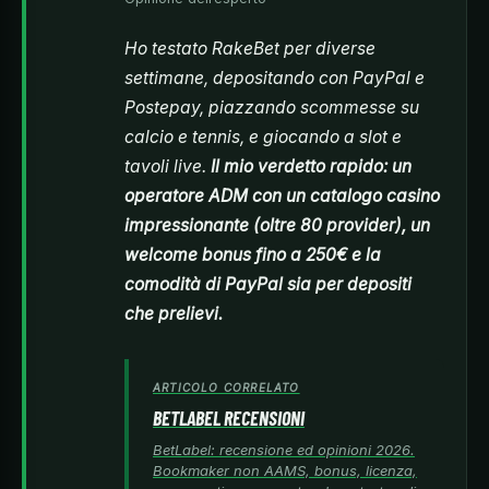
Ho testato RakeBet per diverse
settimane, depositando con PayPal e
Postepay, piazzando scommesse su
calcio e tennis, e giocando a slot e
tavoli live.
Il mio verdetto rapido: un
operatore ADM con un catalogo casino
impressionante (oltre 80 provider), un
welcome bonus fino a 250€ e la
comodità di PayPal sia per depositi
che prelievi.
ARTICOLO CORRELATO
BETLABEL RECENSIONI
BetLabel: recensione ed opinioni 2026.
Bookmaker non AAMS, bonus, licenza,