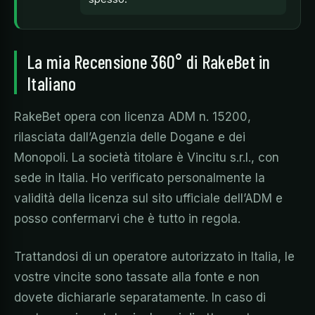
La mia Recensione 360° di RakeBet in
Italiano
RakeBet opera con licenza ADM n. 15200,
rilasciata dall’Agenzia delle Dogane e dei
Monopoli. La società titolare è Vincitu s.r.l., con
sede in Italia. Ho verificato personalmente la
validità della licenza sul sito ufficiale dell’ADM e
posso confermarvi che è tutto in regola.
Trattandosi di un operatore autorizzato in Italia, le
vostre vincite sono tassate alla fonte e non
dovete dichiararle separatamente. In caso di