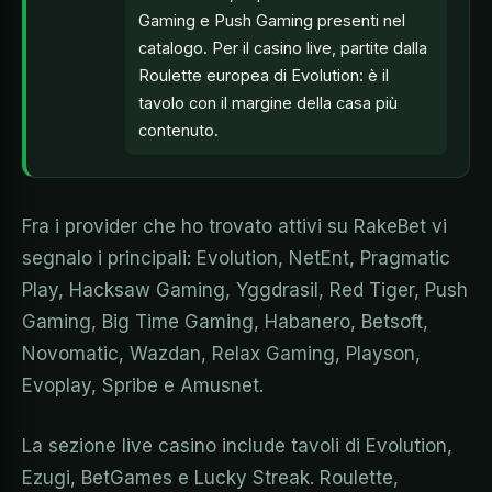
Gaming e Push Gaming presenti nel
catalogo. Per il casino live, partite dalla
Roulette europea di Evolution: è il
tavolo con il margine della casa più
contenuto.
Fra i provider che ho trovato attivi su RakeBet vi
segnalo i principali: Evolution, NetEnt, Pragmatic
Play, Hacksaw Gaming, Yggdrasil, Red Tiger, Push
Gaming, Big Time Gaming, Habanero, Betsoft,
Novomatic, Wazdan, Relax Gaming, Playson,
Evoplay, Spribe e Amusnet.
La sezione live casino include tavoli di Evolution,
Ezugi, BetGames e Lucky Streak. Roulette,