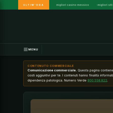
migliori casino messico
migliori s
ULTIM'ORA
Vai
al
contenuto
MENU
CONTENUTO COMMERCIALE
Comunicazione commerciale.
Questa pagina contiene 
costi aggiuntivi per te. I contenuti hanno finalità inform
dipendenza patologica. Numero Verde
800.558.822
.