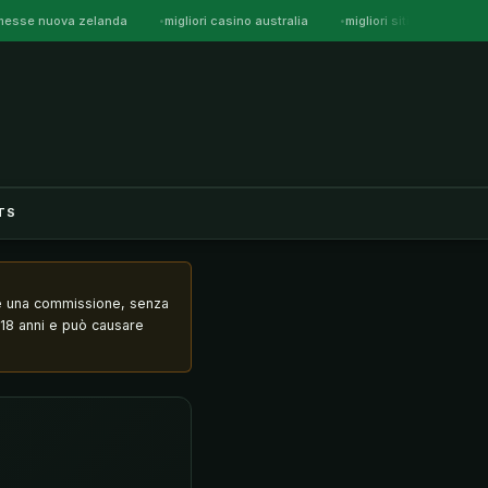
ommesse nuova zelanda
migliori casino australia
migliori siti scommesse
TS
ere una commissione, senza
i 18 anni e può causare