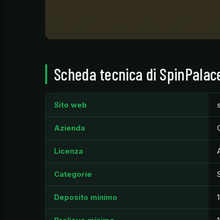
Scheda tecnica di SpinPalac
Sito web
Azienda
Licenza
Categorie
Deposito minimo