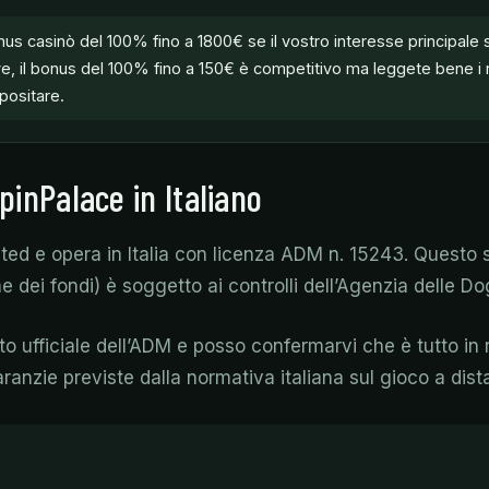
us casinò del 100% fino a 1800€ se il vostro interesse principale so
, il bonus del 100% fino a 150€ è competitivo ma leggete bene i req
positare.
inPalace in Italiano
ted e opera in Italia con licenza ADM n. 15243. Questo s
e dei fondi) è soggetto ai controlli dell’Agenzia delle D
to ufficiale dell’ADM e posso confermarvi che è tutto in r
ranzie previste dalla normativa italiana sul gioco a dist