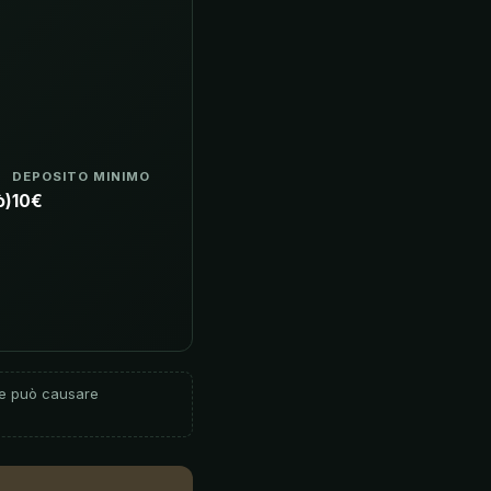
DEPOSITO MINIMO
ò)
10€
i e può causare