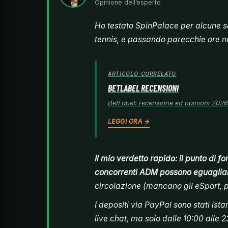
Opinione dell’esperto
Ho testato SpinPalace per alcune 
tennis, e passando parecchie ore ne
ARTICOLO CORRELATO
BETLABEL RECENSIONI
BetLabel: recensione ed opinioni 2026
LEGGI ORA →
Il mio verdetto rapido: il punto di
concorrenti ADM possono eguaglia
circolazione (mancano gli eSport, 
I depositi via PayPal sono stati istan
live chat, ma solo dalle 10:00 alle 