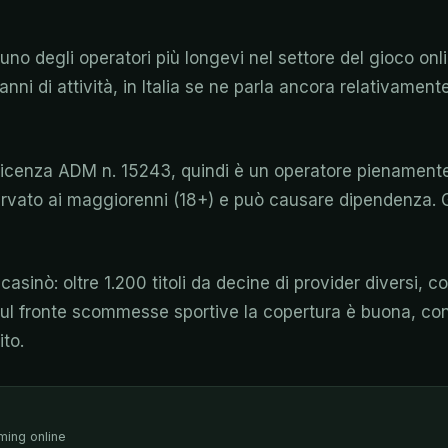
uno degli operatori più longevi nel settore del gioco onl
nni di attività, in Italia se ne parla ancora relativament
licenza ADM n. 15243, quindi è un operatore pienamente l
iservato ai maggiorenni (18+) e può causare dipendenza.
casinò: oltre 1.200 titoli da decine di provider diversi, 
ul fronte scommesse sportive la copertura è buona, con 
to.
ming online