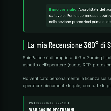
Il mio consiglio:
Approfittate del bon
da tavolo. Per le scommesse sportive
nella sezione promozioni prima di de
La mia Recensione 360° di Sp
SpinPalace è di proprietà di Gm Gaming Limi
aspetto dell’operatore (quote, RTP, protezion
Ho verificato personalmente la licenza sul si
operatore pienamente legale, con tutte le ga
POTREBBE INTERESSARTI
WSM CASINO RECENSIONI