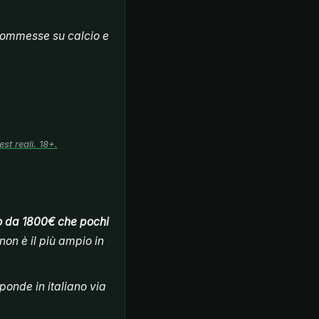
commesse su calcio e
t reali. 18+.
to da 1800€ che pochi
on è il più ampio in
sponde in italiano via