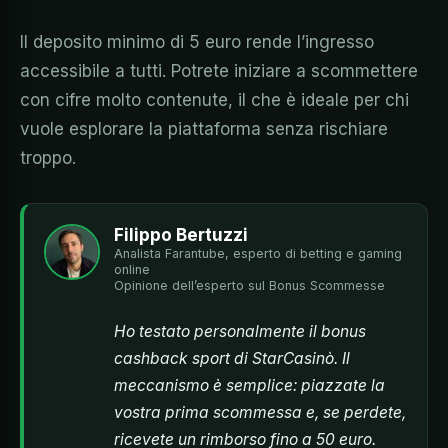
Il deposito minimo di 5 euro rende l’ingresso
accessibile a tutti. Potrete iniziare a scommettere
con cifre molto contenute, il che è ideale per chi
vuole esplorare la piattaforma senza rischiare
troppo.
Filippo Bertuzzi
Analista Farantube, esperto di betting e gaming
online
Opinione dell’esperto sul Bonus Scommesse
Ho testato personalmente il bonus
cashback sport di StarCasinò. Il
meccanismo è semplice: piazzate la
vostra prima scommessa e, se perdete,
ricevete un rimborso fino a 50 euro.