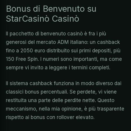
Bonus di Benvenuto su
StarCasinò Casinò
Il pacchetto di benvenuto casinò è fra i più
generosi del mercato ADM italiano: un cashback
fino a 2050 euro distribuito sui primi depositi, più
150 Free Spin. I numeri sono importanti, ma come
sempre vi invito a leggere i termini completi.
Il sistema cashback funziona in modo diverso dai
classici bonus percentuali. Se perdete, vi viene
restituita una parte delle perdite nette. Questo
meccanismo, nella mia opinione, è più trasparente
rispetto ai bonus con rollover elevato.