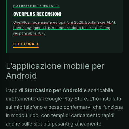
POTREBBE INTERESSARTI
OVERPLUS RECENSIONI
OverPlus: recensione ed opinioni 2026. Bookmaker ADM,
bonus, pagamenti, pro e contro dopo test reali. Gioco
responsabile 18+.
LEGGI ORA →
L’applicazione mobile per
Android
L’app di
StarCasinò per Android
è scaricabile
direttamente dal Google Play Store. L’ho installata
sul mio telefono e posso confermarvi che funziona
in modo fluido, con tempi di caricamento rapidi
anche sulle slot più pesanti graficamente.