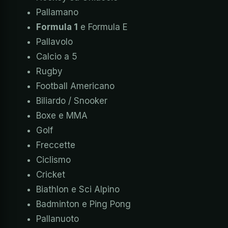
Pallamano
Formula 1
e Formula E
Pallavolo
Calcio a 5
Rugby
Football Americano
Biliardo / Snooker
Boxe e MMA
Golf
Freccette
Ciclismo
Cricket
Biathlon e Sci Alpino
Badminton e Ping Pong
Pallanuoto