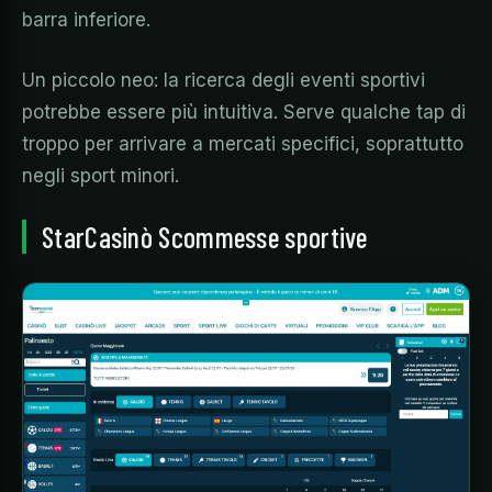
barra inferiore.
Un piccolo neo: la ricerca degli eventi sportivi
potrebbe essere più intuitiva. Serve qualche tap di
troppo per arrivare a mercati specifici, soprattutto
negli sport minori.
StarCasinò Scommesse sportive