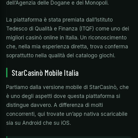
dell’Agenzia delle Dogane e dei Monopoli.
La piattaforma è stata premiata dall’Istituto
Tedesco di Qualità e Finanza (ITQF) come uno dei
migliori casinò online in Italia. Un riconoscimento
che, nella mia esperienza diretta, trova conferma
soprattutto nella qualità del catalogo giochi.
StarCasinò Mobile Italia
Partiamo dalla versione mobile di StarCasinò, che
è uno degli aspetti dove questa piattaforma si
distingue davvero. A differenza di molti
concorrenti, qui trovate un’app nativa scaricabile
sia su Android che su iOS.