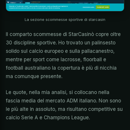
La sezione scommesse sportive di starcasin
Il comparto scommesse di StarCasinò copre oltre
30 discipline sportive. Ho trovato un palinsesto
solido sul calcio europeo e sulla pallacanestro,
mentre per sport come lacrosse, floorball e
football australiano la copertura è più di nicchia
ma comunque presente.
Le quote, nella mia analisi, si collocano nella
fascia media del mercato ADM italiano. Non sono
le più alte in assoluto, ma risultano competitive su
calcio Serie A e Champions League.