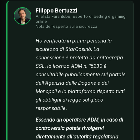
Filippo Bertuzzi
Analista Farantube, esperto di betting e gaming
online
Nota dell’esperto sulla sicurezza
Ho verificato in prima persona la
sicurezza di StarCasinò. La
connessione è protetta da crittografia
SSL, la licenza ADM n. 15230 è
consultabile pubblicamente sul portale
dell’Agenzia delle Dogane e dei
Monopoli e la piattaforma rispetta tutti
gli obblighi di legge sul gioco
responsabile.
Essendo un operatore ADM, in caso di
controversia potete rivolgervi
direttamente all’autorità regolatoria