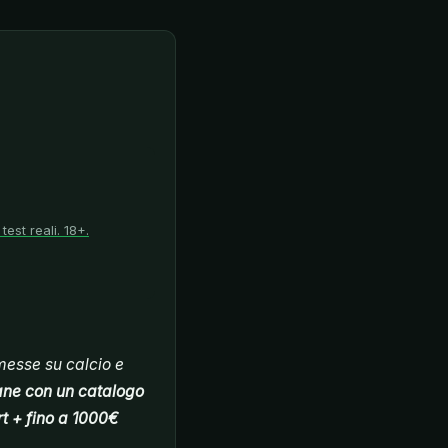
st reali. 18+.
messe su calcio e
vane con un catalogo
t + fino a 1000€