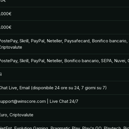
20€
1.000€
1.000€
PostePay, Skrill, PayPal, Neteller, Paysafecard, Bonifico bancario,
Criptovalute
PostePay, Skrill, PayPal, Neteller, Bonifico bancario, SEPA, Nuvei, 
ì
Chat Live, Email (disponibile 24 ore su 24, 7 giorni su 7)
support@winscore.com
| Live Chat 24/7
Euro, Criptovalute
NetEnt, Evolution Gaming, Pragmatic Play, Play'n GO, Playtech, B