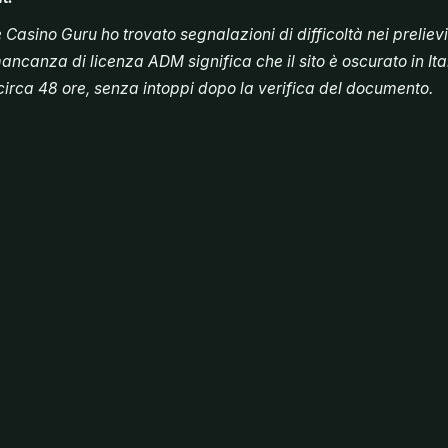
 e Casino Guru ho trovato segnalazioni di difficoltà nei preliev
ancanza di licenza ADM significa che il sito è oscurato in Ital
in circa 48 ore, senza intoppi dopo la verifica del documento.