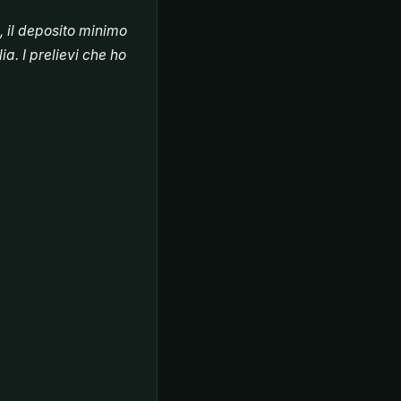
i, il deposito minimo
ia. I prelievi che ho