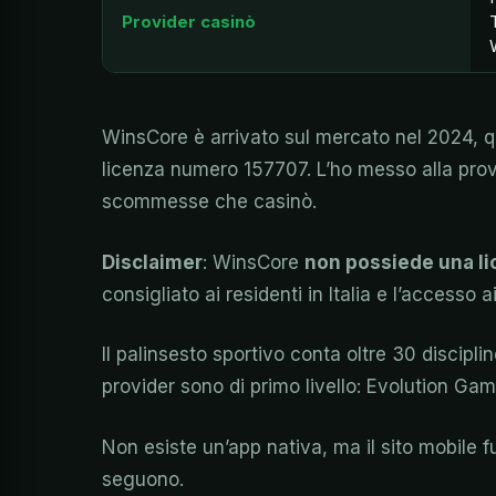
Provider casinò
WinsCore è arrivato sul mercato nel 2024, q
licenza numero 157707. L’ho messo alla prova 
scommesse che casinò.
Disclaimer
: WinsCore
non possiede una 
consigliato ai residenti in Italia e l’accesso
Il palinsesto sportivo conta oltre 30 discipli
provider sono di primo livello: Evolution Gam
Non esiste un’app nativa, ma il sito mobile 
seguono.