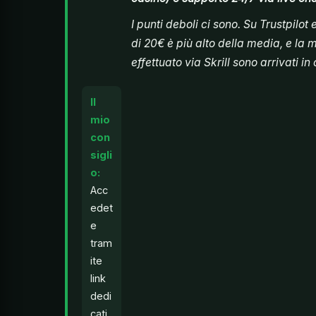
I punti deboli ci sono. Su Trustpilot
di 20€ è più alto della media, e la m
effettuato via Skrill sono arrivati 
Il
mio
con
sigli
o:
Acc
edet
e
tram
ite
link
dedi
cati