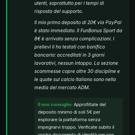
utenti, soprattutto per i tempi di
risposta del supporto.
Il mio primo deposito di 20€ via PayPal
è stato immediato. Il FunBonus Sport da
8€ è arrivato senza complicazioni. I
prelievi li ho testati con bonifico
bancario: accreditati in 3 giorni
lavorativi, nessun intoppo. La sezione
scommesse copre oltre 30 discipline e
le quote sul calcio italiano sono nella
media del mercato ADM.
Il mio consiglio:
Approfittate del
deposito minimo di soli 5€ per
esplorare la piattaforma senza
impegnarvi troppo. Verificate subito il
vostro documento di identità per non