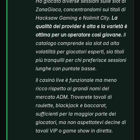
Ho giocato diverse sessioni sulle slot di
ZonaGioco, concentrandomi sui titoli di
Hacksaw Gaming e Nolimit City.
La
qualità dei provider è alta e la varietà è
ottima per un operatore così giovane.
Il
catalogo comprende sia slot ad alta
volatilità per giocatori esperti, sia titoli
più tranquilli per chi preferisce sessioni
lunghe con puntate basse.
Il casinò live è funzionale ma meno
ricco rispetto ai grandi nomi del
mercato ADM. Troverete tavoli di
roulette, blackjack e baccarat,
sufficienti per la maggior parte dei
giocatori, ma non aspettatevi decine di
tavoli VIP o game show in diretta.