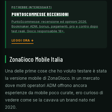
POTREBBE INTERESSARTI
PUNTOSCOMMESSE RECENSIONI
PuntoScommesse: recensione ed opinioni 2026.
Bookmaker ADM, bonus, pagamenti, pro e contro dopo
test reali. Gioco responsabile 18+.
LEGGI ORA →
ZonaGioco Mobile Italia
Una delle prime cose che ho voluto testare è stata
la versione mobile di ZonaGioco. In un mercato
dove molti operatori ADM offrono ancora
esperienze da mobile poco curate, ero curioso di
vedere come se la cavava un brand nato nel
2020.