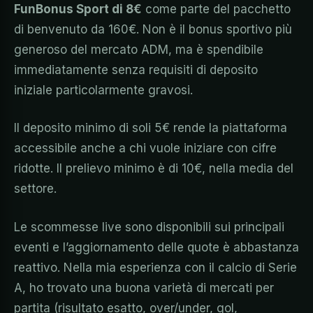
FunBonus Sport di 8€
come parte del pacchetto
di benvenuto da 160€. Non è il bonus sportivo più
generoso del mercato ADM, ma è spendibile
immediatamente senza requisiti di deposito
iniziale particolarmente gravosi.
Il deposito minimo di soli 5€ rende la piattaforma
accessibile anche a chi vuole iniziare con cifre
ridotte. Il prelievo minimo è di 10€, nella media del
settore.
Le scommesse live sono disponibili sui principali
eventi e l’aggiornamento delle quote è abbastanza
reattivo. Nella mia esperienza con il calcio di Serie
A, ho trovato una buona varietà di mercati per
partita (risultato esatto, over/under, gol,