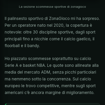
La sezione scommesse sportive di zonagioco
Il palinsesto sportivo di ZonaGioco mi ha sorpreso.
Per un operatore nato nel 2020, la copertura è
notevole: oltre 30 discipline sportive, dagli sport
principali fino a nicchie come il calcio gaelico, il
floorball e il bandy.
Ho piazzato scommesse soprattutto su calcio
Serie A e basket NBA. Le quote sono allineate alla
media del mercato ADM, senza picchi particolari
ma nemmeno sotto la concorrenza. Sul calcio
europeo le trovo competitive, mentre sugli sport
americani c’è ancora margine di miglioramento.