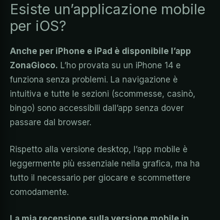
Esiste un’applicazione mobile
per iOS?
Anche per iPhone e iPad è disponibile l’app
ZonaGioco.
L’ho provata su un iPhone 14 e
funziona senza problemi. La navigazione è
intuitiva e tutte le sezioni (scommesse, casinò,
bingo) sono accessibili dall’app senza dover
passare dal browser.
Rispetto alla versione desktop, l’app mobile è
leggermente più essenziale nella grafica, ma ha
tutto il necessario per giocare e scommettere
comodamente.
La mia recensione sulla versione mobile in