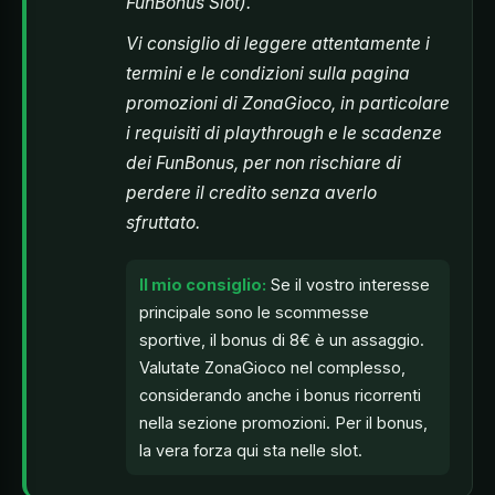
FunBonus Slot).
Vi consiglio di leggere attentamente i
termini e le condizioni sulla pagina
promozioni di ZonaGioco, in particolare
i requisiti di playthrough e le scadenze
dei FunBonus, per non rischiare di
perdere il credito senza averlo
sfruttato.
Il mio consiglio:
Se il vostro interesse
principale sono le scommesse
sportive, il bonus di 8€ è un assaggio.
Valutate ZonaGioco nel complesso,
considerando anche i bonus ricorrenti
nella sezione promozioni. Per il bonus,
la vera forza qui sta nelle slot.