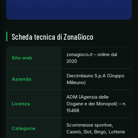
Scheda tecnica di ZonaGioco
zonagioco.it – online dal
Sito web
2020
Diecimilauno S.p.A (Gruppo
Azienda
Milleuno)
ADM (Agenzia delle
Licenza
Dogane e dei Monopoli) – n.
15468
Scommesse sportive,
Categorie
Casinò, Slot, Bingo, Lotterie