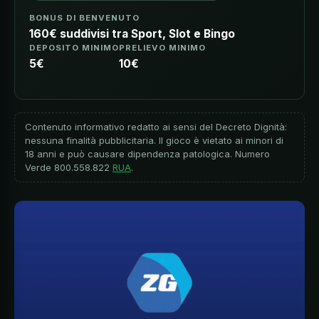
BONUS DI BENVENUTO
160€ suddivisi tra Sport, Slot e Bingo
DEPOSITO MINIMO
PRELIEVO MINIMO
5€
10€
Contenuto informativo redatto ai sensi del Decreto Dignità:
nessuna finalità pubblicitaria. Il gioco è vietato ai minori di
18 anni e può causare dipendenza patologica. Numero
Verde 800.558.822
RUA
.