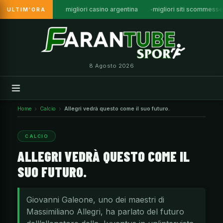
migliori casino argentina
migliori siti scommesse
ULTIM'ORA
Vai
al
contenuto
8 Agosto 2026
Home
Calcio
Allegri vedrà questo come il suo futuro.
CALCIO
ALLEGRI VEDRÀ QUESTO COME IL
SUO FUTURO.
Giovanni Galeone, uno dei maestri di
Massimiliano Allegri, ha parlato del futuro