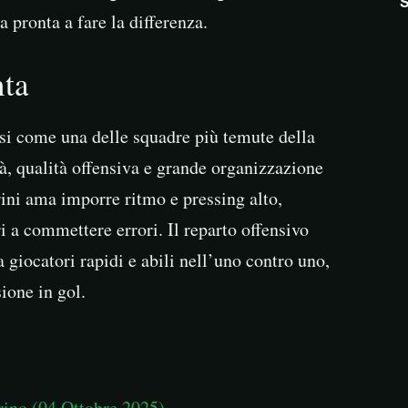
S
a pronta a fare la differenza.
nta
si come una delle squadre più temute della
tà, qualità offensiva e grande organizzazione
rini ama imporre ritmo e pressing alto,
i a commettere errori. Il reparto offensivo
a giocatori rapidi e abili nell’uno contro uno,
ione in gol.
rino (04 Ottobre 2025)