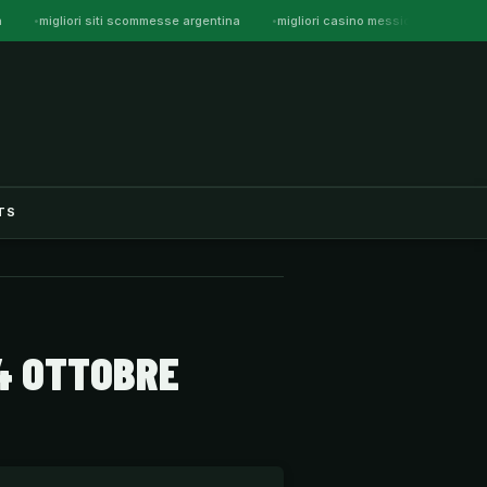
a
migliori siti scommesse argentina
migliori casino messico
migli
TS
04 OTTOBRE