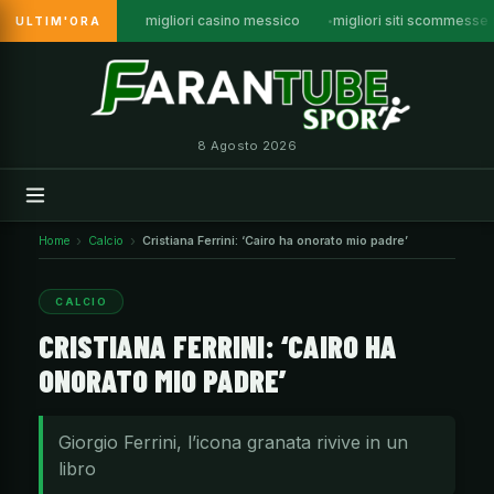
migliori casino messico
migliori siti scommesse
ULTIM'ORA
Vai
al
contenuto
8 Agosto 2026
Home
Calcio
Cristiana Ferrini: ‘Cairo ha onorato mio padre’
CALCIO
CRISTIANA FERRINI: ‘CAIRO HA
ONORATO MIO PADRE’
Giorgio Ferrini, l’icona granata rivive in un
libro