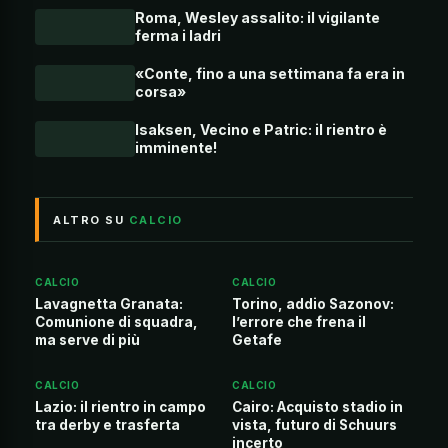
Roma, Wesley assalito: il vigilante
ferma i ladri
«Conte, fino a una settimana fa era in
corsa»
Isaksen, Vecino e Patric: il rientro è
imminente!
ALTRO SU
CALCIO
CALCIO
CALCIO
Lavagnetta Granata:
Torino, addio Sazonov:
Comunione di squadra,
l’errore che frena il
ma serve di più
Getafe
CALCIO
CALCIO
Lazio: il rientro in campo
Cairo: Acquisto stadio in
tra derby e trasferta
vista, futuro di Schuurs
incerto