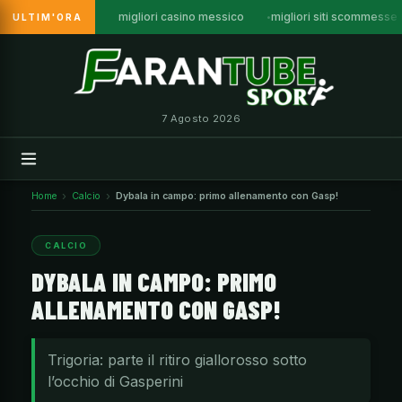
migliori casino messico
migliori siti scommesse
ULTIM'ORA
Vai
al
contenuto
7 Agosto 2026
Home
Calcio
Dybala in campo: primo allenamento con Gasp!
CALCIO
DYBALA IN CAMPO: PRIMO
ALLENAMENTO CON GASP!
Trigoria: parte il ritiro giallorosso sotto
l’occhio di Gasperini