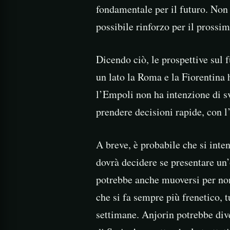
fondamentale per il futuro. Non
possibile rinforzo per il pross
Dicendo ciò, le prospettive sul 
un lato la Roma e la Fiorentina h
l’Empoli non ha intenzione di sv
prendere decisioni rapide, con l
A breve, è probabile che si inten
dovrà decidere se presentare un
potrebbe anche muoversi per non
che si fa sempre più frenetico, 
settimane. Anjorin potrebbe div