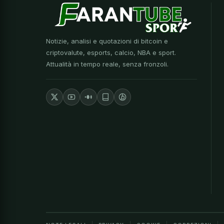
Notizie, analisi e quotazioni di bitcoin e
criptovalute, esports, calcio, NBA e sport.
Attualità in tempo reale, senza fronzoli.