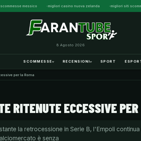
iti scommesse messico
migliori casino nuova zelanda
migliori siti sc
8 Agosto 2026
SCOMMESSE
RECENSIONI
SPORT
ESPOR
ccessive per la Roma
STE RITENUTE ECCESSIVE PER
nte la retrocessione in Serie B, l'Empoli continua a
 calciomercato è senza