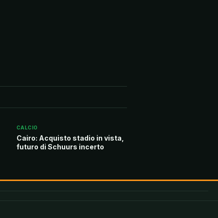
CALCIO
Cairo: Acquisto stadio in vista,
futuro di Schuurs incerto