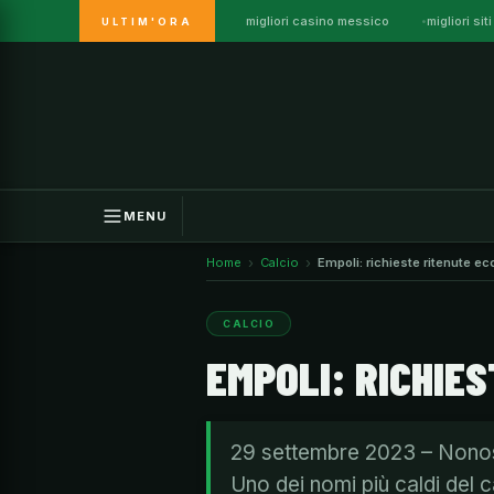
migliori casino messico
migliori s
ULTIM'ORA
Vai
al
contenuto
MENU
Home
Calcio
Empoli: richieste ritenute e
CALCIO
EMPOLI: RICHIE
29 settembre 2023 – Nonosta
Uno dei nomi più caldi del