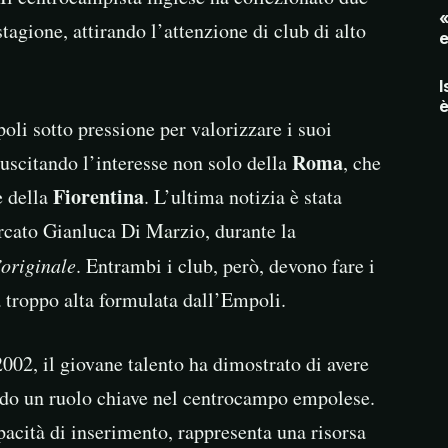
«
stagione, attirando l’attenzione di club di alto
e
I
è
oli sotto pressione per valorizzare i suoi
Roma
suscitando l’interesse non solo della
, che
Fiorentina
e della
. L’ultima notizia è stata
ercato Gianluca Di Marzio, durante la
originale
. Entrambi i club, però, devono fare i
a troppo alta formulata dall’Empoli.
002, il giovane talento ha dimostrato di avere
ndo un ruolo chiave nel centrocampo empolese.
pacità di inserimento, rappresenta una risorsa