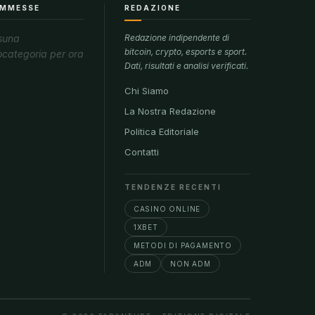
MMESSE
REDAZIONE
suna
Redazione indipendente di
bitcoin, crypto, esports e sport.
ocategoria per ora
Dati, risultati e analisi verificati.
Chi Siamo
La Nostra Redazione
Politica Editoriale
Contatti
TENDENZE RECENTI
CASINO ONLINE
1XBET
METODI DI PAGAMENTO
ADM
NON ADM