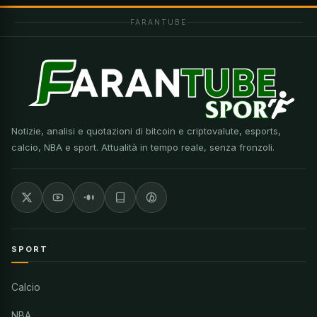
FARANTUBE
Notizie, analisi e quotazioni di bitcoin e criptovalute, esports,
calcio, NBA e sport. Attualità in tempo reale, senza fronzoli.
SPORT
Calcio
NBA