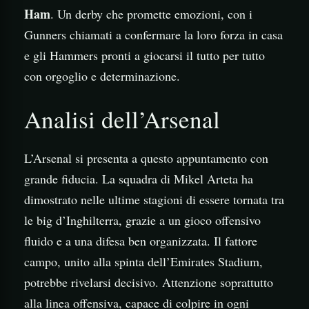
Ham
. Un derby che promette emozioni, con i
Gunners chiamati a confermare la loro forza in casa
e gli Hammers pronti a giocarsi il tutto per tutto
con orgoglio e determinazione.
Analisi dell’Arsenal
L’Arsenal si presenta a questo appuntamento con
grande fiducia. La squadra di Mikel Arteta ha
dimostrato nelle ultime stagioni di essere tornata tra
le big d’Inghilterra, grazie a un gioco offensivo
fluido e a una difesa ben organizzata. Il fattore
campo, unito alla spinta dell’Emirates Stadium,
potrebbe rivelarsi decisivo. Attenzione soprattutto
alla linea offensiva, capace di colpire in ogni