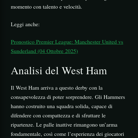
momento con talento e velocità.
Leggi anche:
Pronostico Premier League: Manchester United vs
Sunderland (04 Ottobre 2025)
Analisi del West Ham
Il West Ham arriva a questo derby con la
consapevolezza di poter sorprendere. Gli Hammers
hanno costruito una squadra solida, capace di
difendere con compattezza e di sfruttare le
ripartenze. Le palle inattive rimangono un’arma
fondamentale, così come l’esperienza dei giocatori