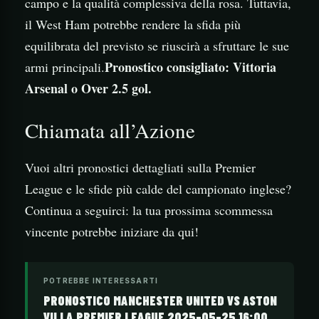
campo e la qualità complessiva della rosa. Tuttavia,
il West Ham potrebbe rendere la sfida più
equilibrata del previsto se riuscirà a sfruttare le sue
Pronostico consigliato: Vittoria
armi principali.
Arsenal o Over 2.5 gol.
Chiamata all’Azione
Vuoi altri pronostici dettagliati sulla Premier
League e le sfide più calde del campionato inglese?
Continua a seguirci: la tua prossima scommessa
vincente potrebbe iniziare da qui!
POTREBBE INTERESSARTI
PRONOSTICO MANCHESTER UNITED VS ASTON
VILLA PREMIER LEAGUE 2025-05-25 16:00