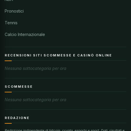
Pronostici
Tennis
Calcio Internazionale
RECENSIONI SITI SCOMMESSE E CASINÒ ONLINE
Nessuna sottocategoria per ora
SCOMMESSE
Nessuna sottocategoria per ora
REDAZIONE
Redazione indipendente di bitcoin, crypto, esports e sport. Dati, risultati e