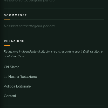
Nessuna sottocategoria per ora
SCOMMESSE
Nessuna sottocategoria per ora
REDAZIONE
Redazione indipendente di bitcoin, crypto, esports e sport. Dati, risultati e
analisi verificati.
Chi Siamo
La Nostra Redazione
Politica Editoriale
Contatti