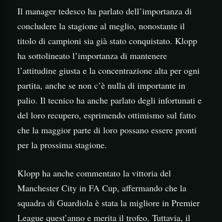
Il manager tedesco ha parlato dell’importanza di
concludere la stagione al meglio, nonostante il
titolo di campioni sia già stato conquistato. Klopp
ha sottolineato l’importanza di mantenere
l’attitudine giusta e la concentrazione alta per ogni
partita, anche se non c’è nulla di importante in
palio. Il tecnico ha anche parlato degli infortunati e
del loro recupero, esprimendo ottimismo sul fatto
che la maggior parte di loro possano essere pronti
per la prossima stagione.
Klopp ha anche commentato la vittoria del
Manchester City in FA Cup, affermando che la
squadra di Guardiola è stata la migliore in Premier
League quest’anno e merita il trofeo. Tuttavia, il