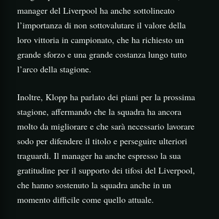
manager del Liverpool ha anche sottolineato
l’importanza di non sottovalutare il valore della
loro vittoria in campionato, che ha richiesto un
grande sforzo e una grande costanza lungo tutto
l’arco della stagione.
Inoltre, Klopp ha parlato dei piani per la prossima
stagione, affermando che la squadra ha ancora
molto da migliorare e che sarà necessario lavorare
sodo per difendere il titolo e perseguire ulteriori
traguardi. Il manager ha anche espresso la sua
gratitudine per il supporto dei tifosi del Liverpool,
che hanno sostenuto la squadra anche in un
momento difficile come quello attuale.