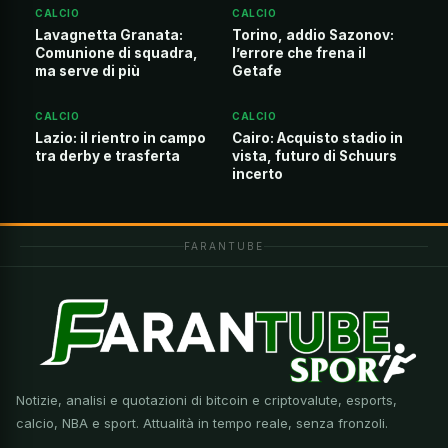
CALCIO
CALCIO
Lavagnetta Granata:
Torino, addio Sazonov:
Comunione di squadra,
l’errore che frena il
ma serve di più
Getafe
CALCIO
CALCIO
Lazio: il rientro in campo
Cairo: Acquisto stadio in
tra derby e trasferta
vista, futuro di Schuurs
incerto
FARANTUBE
Notizie, analisi e quotazioni di bitcoin e criptovalute, esports,
calcio, NBA e sport. Attualità in tempo reale, senza fronzoli.