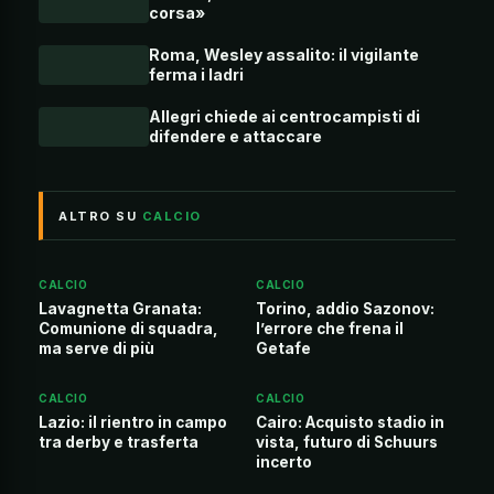
corsa»
Roma, Wesley assalito: il vigilante
ferma i ladri
Allegri chiede ai centrocampisti di
difendere e attaccare
ALTRO SU
CALCIO
CALCIO
CALCIO
Lavagnetta Granata:
Torino, addio Sazonov:
Comunione di squadra,
l’errore che frena il
ma serve di più
Getafe
CALCIO
CALCIO
Lazio: il rientro in campo
Cairo: Acquisto stadio in
tra derby e trasferta
vista, futuro di Schuurs
incerto