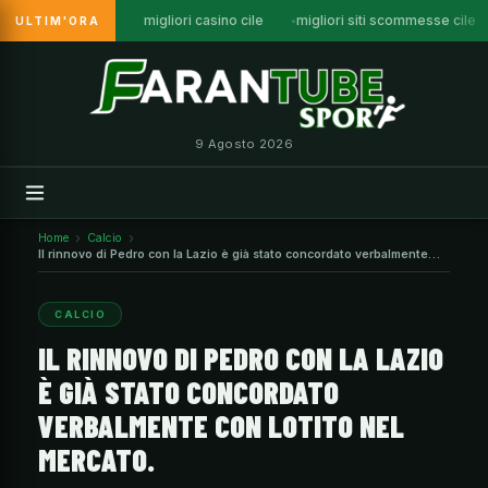
migliori casino cile
migliori siti scommesse cile
ULTIM'ORA
Vai
al
contenuto
9 Agosto 2026
Home
Calcio
Il rinnovo di Pedro con la Lazio è già stato concordato verbalmente
con Lotito nel mercato.
CALCIO
IL RINNOVO DI PEDRO CON LA LAZIO
È GIÀ STATO CONCORDATO
VERBALMENTE CON LOTITO NEL
MERCATO.