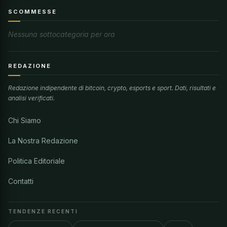
SCOMMESSE
Nessuna sottocategoria per ora
REDAZIONE
Redazione indipendente di bitcoin, crypto, esports e sport. Dati, risultati e
analisi verificati.
Chi Siamo
La Nostra Redazione
Politica Editoriale
Contatti
TENDENZE RECENTI