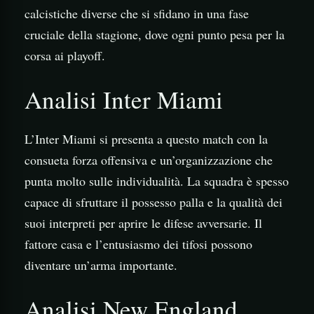
calcistiche diverse che si sfidano in una fase
cruciale della stagione, dove ogni punto pesa per la
corsa ai playoff.
Analisi Inter Miami
L’Inter Miami si presenta a questo match con la
consueta forza offensiva e un’organizzazione che
punta molto sulle individualità. La squadra è spesso
capace di sfruttare il possesso palla e la qualità dei
suoi interpreti per aprire le difese avversarie. Il
fattore casa e l’entusiasmo dei tifosi possono
diventare un’arma importante.
Analisi New England