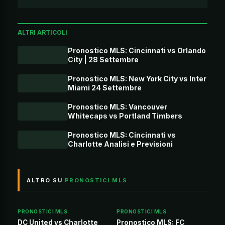
ALTRI ARTICOLI
Pronostico MLS: Cincinnati vs Orlando
City | 28 Settembre
Pronostico MLS: New York City vs Inter
Miami 24 Settembre
Pronostico MLS: Vancouver
Whitecaps vs Portland Timbers
Pronostico MLS: Cincinnati vs
Charlotte Analisi e Previsioni
ALTRO SU
PRONOSTICI MLS
PRONOSTICI MLS
PRONOSTICI MLS
DC United vs Charlotte
Pronostico MLS: FC