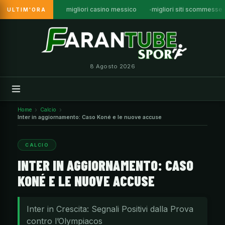
migliori casino messico
migliori siti scommesse
ULTIM'ORA
Vai
al
contenuto
8 Agosto 2026
Home
Calcio
Inter in aggiornamento: Caso Koné e le nuove accuse
CALCIO
INTER IN AGGIORNAMENTO: CASO
KONÉ E LE NUOVE ACCUSE
Inter in Crescita: Segnali Positivi dalla Prova
contro l’Olympiacos