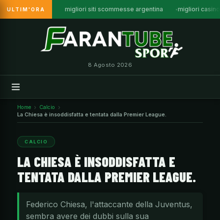
migliori siti scommesse argentina
migliori casin
ULTIM'ORA
Vai
al
contenuto
8 Agosto 2026
Home
Calcio
La Chiesa è insoddisfatta e tentata dalla Premier League.
CALCIO
LA CHIESA È INSODDISFATTA E
TENTATA DALLA PREMIER LEAGUE.
Federico Chiesa, l'attaccante della Juventus,
sembra avere dei dubbi sulla sua