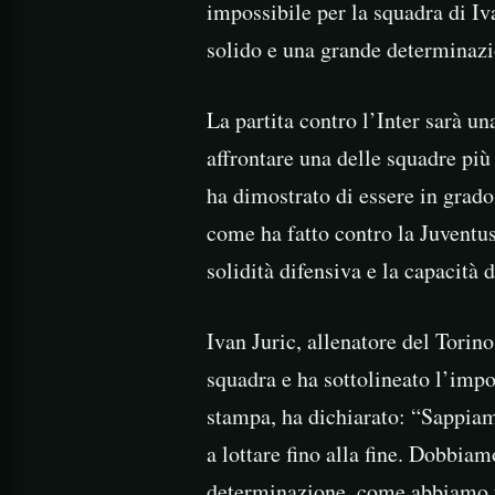
impossibile per la squadra di Iv
solido e una grande determinazi
La partita contro l’Inter sarà un
affrontare una delle squadre più 
ha dimostrato di essere in grado
come ha fatto contro la Juventus
solidità difensiva e la capacità d
Ivan Juric, allenatore del Torino
squadra e ha sottolineato l’impo
stampa, ha dichiarato: “Sappiamo
a lottare fino alla fine. Dobbiam
determinazione, come abbiamo fa