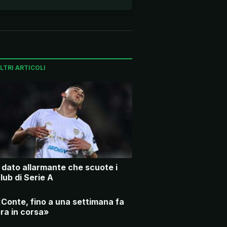
LTRI ARTICOLI
l dato allarmante che scuote i
lub di Serie A
Conte, fino a una settimana fa
ra in corsa»