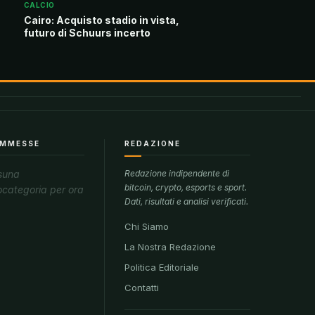
CALCIO
Cairo: Acquisto stadio in vista,
futuro di Schuurs incerto
MMESSE
REDAZIONE
suna
Redazione indipendente di
bitcoin, crypto, esports e sport.
ocategoria per ora
Dati, risultati e analisi verificati.
Chi Siamo
La Nostra Redazione
Politica Editoriale
Contatti