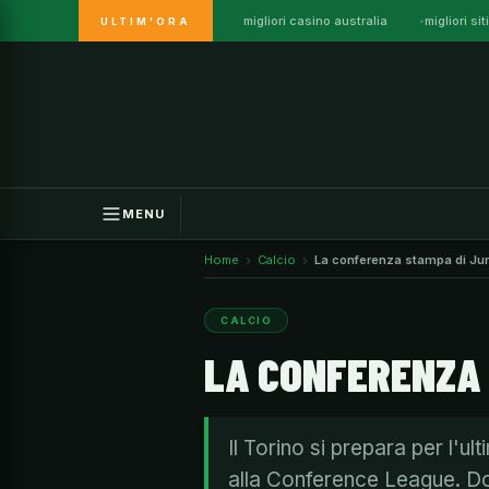
migliori casino australia
migliori s
ULTIM'ORA
Vai
al
contenuto
MENU
Home
Calcio
La conferenza stampa di Juric
CALCIO
LA CONFERENZA S
Il Torino si prepara per l'u
alla Conference League. Dop