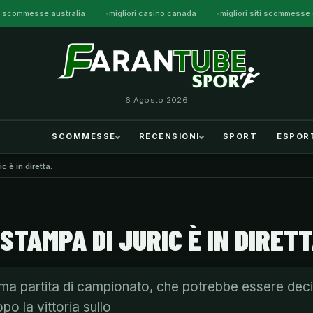
iti scommesse australia
migliori casino canada
migliori siti scommess
6 Agosto 2026
SCOMMESSE
RECENSIONI
SPORT
ESPOR
 è in diretta.
TAMPA DI JURIC È IN DIRETT
ltima partita di campionato, che potrebbe essere deci
o la vittoria sullo