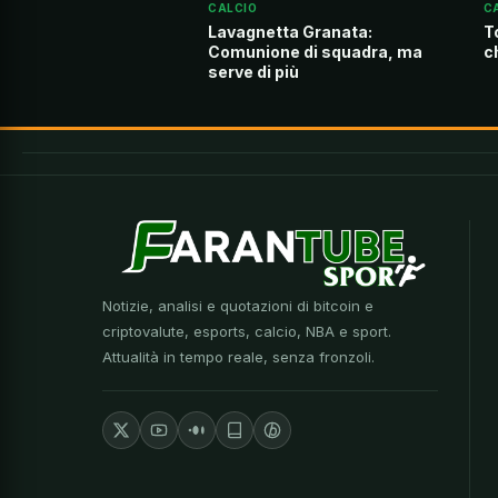
CALCIO
C
Lavagnetta Granata:
T
Comunione di squadra, ma
c
serve di più
Notizie, analisi e quotazioni di bitcoin e
criptovalute, esports, calcio, NBA e sport.
Attualità in tempo reale, senza fronzoli.