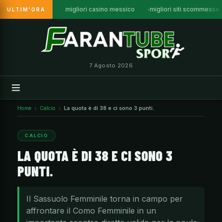
migliori casino messico
migliori siti scommesse
ULTIM'ORA
Vai
al
contenuto
7 Agosto 2026
Home
Calcio
La quota è di 38 e ci sono 3 punti.
CALCIO
LA QUOTA È DI 38 E CI SONO 3
PUNTI.
Il Sassuolo Femminile torna in campo per
affrontare il Como Femminile in un