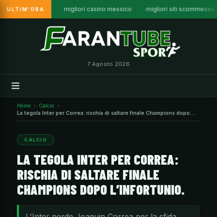
migliori casino messico
migliori siti scommesse
ULTIM'ORA
Vai
al
contenuto
7 Agosto 2026
Home
Calcio
La tegola Inter per Correa: rischia di saltare finale Champions dopo
l’infortunio.
CALCIO
LA TEGOLA INTER PER CORREA:
RISCHIA DI SALTARE FINALE
CHAMPIONS DOPO L’INFORTUNIO.
L'Inter perde Joaquin Correa per la sfida