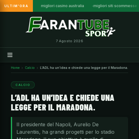
migliori casino australia
migliori siti scommesse a
ULTIM'ORA
Vai
al
contenuto
7 Agosto 2026
Home
Calcio
L’ADL ha un’idea e chiede una legge per il Maradona.
CALCIO
L’ADL HA UN’IDEA E CHIEDE UNA
LEGGE PER IL MARADONA.
Il presidente del Napoli, Aurelio De
Laurentiis, ha grandi progetti per lo stadio