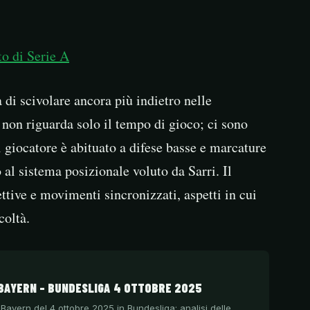
to di Serie A
 di scivolare ancora più indietro nelle
e non riguarda solo il tempo di gioco; ci sono
 Il giocatore è abituato a difese basse e marcature
 al sistema posizionale voluto da Sarri. Il
ettive e movimenti sincronizzati, aspetti in cui
coltà.
BAYERN – BUNDESLIGA 4 OTTOBRE 2025
 Bayern del 4 ottobre 2025 in Bundesliga: analisi delle