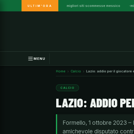
migliori siti scommesse messico
mi
ULTIM'ORA
Vai
al
contenuto
MENU
Home
Calcio
Lazio: addio per il giocatore
CALCIO
LAZIO: ADDIO P
Formello, 1 ottobre 2023 – 
amichevole disputato contr