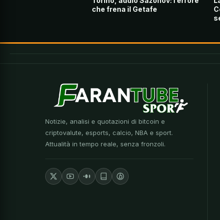
Torino, addio Sazonov: l’errore
L
che frena il Getafe
C
s
Notizie, analisi e quotazioni di bitcoin e
criptovalute, esports, calcio, NBA e sport.
Attualità in tempo reale, senza fronzoli.