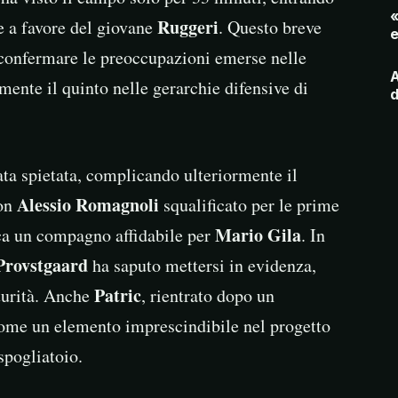
«
Ruggeri
le a favore del giovane
. Questo breve
e
r confermare le preoccupazioni emerse nelle
A
mente il quinto nelle gerarchie difensive di
d
ata spietata, complicando ulteriormente il
Alessio Romagnoli
Con
squalificato per le prime
Mario Gila
rca un compagno affidabile per
. In
Provstgaard
ha saputo mettersi in evidenza,
Patric
turità. Anche
, rientrato dopo un
 come un elemento imprescindibile nel progetto
spogliatoio.