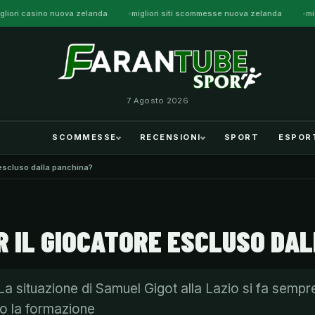
gliori casino nuova zelanda
migliori siti scommesse nuova zelanda
mi
7 Agosto 2026
SCOMMESSE
RECENSIONI
SPORT
ESPOR
 escluso dalla panchina?
ER IL GIOCATORE ESCLUSO DA
La situazione di Samuel Gigot alla Lazio si fa sempre
o la formazione