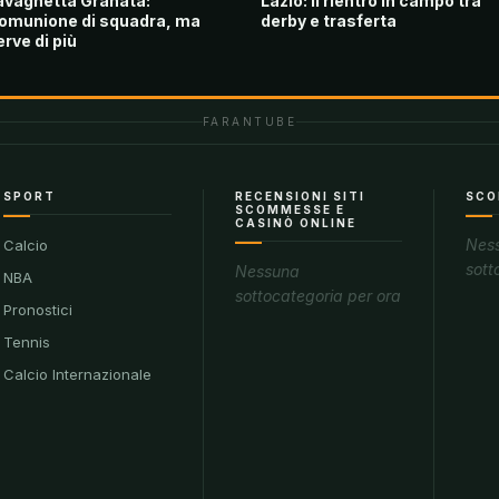
avagnetta Granata:
Lazio: il rientro in campo tra
omunione di squadra, ma
derby e trasferta
erve di più
FARANTUBE
SPORT
RECENSIONI SITI
SCO
SCOMMESSE E
CASINÒ ONLINE
Nes
Calcio
sott
Nessuna
NBA
sottocategoria per ora
Pronostici
Tennis
Calcio Internazionale