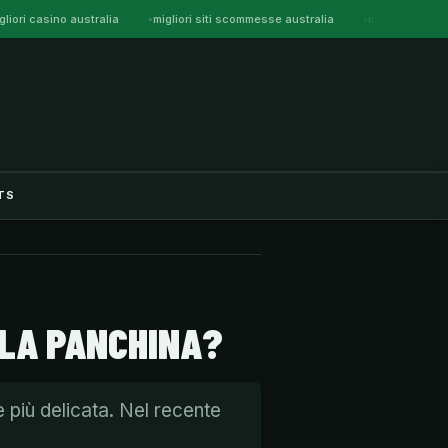
gliori casino australia
migliori siti scommesse australia
migliori casin
TS
LLA PANCHINA?
 più delicata. Nel recente