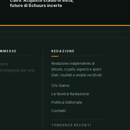
Cairo: Acquisto stadio in vista,
futuro di Schuurs incerto
MMESSE
REDAZIONE
suna
Redazione indipendente di
bitcoin, crypto, esports e sport.
ocategoria per ora
Dati, risultati e analisi verificati.
Chi Siamo
La Nostra Redazione
Politica Editoriale
Contatti
TENDENZE RECENTI