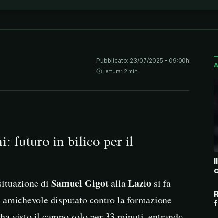
Pubblicato:
23/07/2025 - 09:00h
A
Lettura: 2 min
: futuro in bilico per il
I
c
Samuel Gigot
Lazio
situazione di
alla
si fa
R
e amichevole disputato contro la formazione
f
 ha visto il campo solo per 33 minuti, entrando