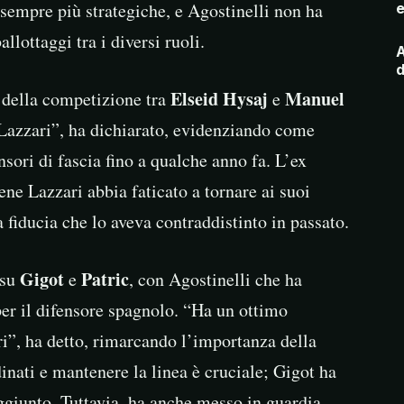
 sempre più strategiche, e Agostinelli non ha
e
llottaggi tra i diversi ruoli.
A
d
Elseid Hysaj
Manuel
o della competizione tra
e
 Lazzari”, ha dichiarato, evidenziando come
nsori di fascia fino a qualche anno fa. L’ex
ene Lazzari abbia faticato a tornare ai suoi
la fiducia che lo aveva contraddistinto in passato.
Gigot
Patric
 su
e
, con Agostinelli che ha
per il difensore spagnolo. “Ha un ottimo
ri”, ha detto, rimarcando l’importanza della
dinati e mantenere la linea è cruciale; Gigot ha
aggiunto. Tuttavia, ha anche messo in guardia