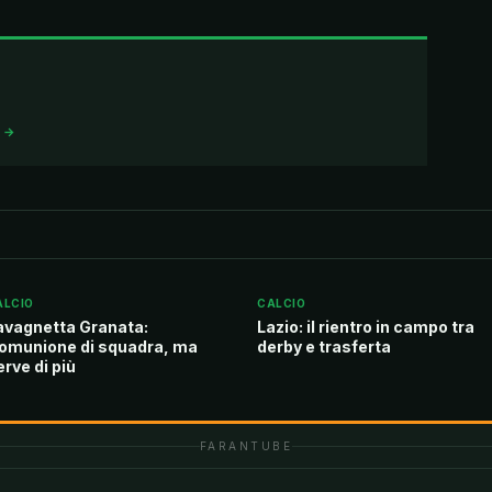
I →
ALCIO
CALCIO
avagnetta Granata:
Lazio: il rientro in campo tra
omunione di squadra, ma
derby e trasferta
erve di più
FARANTUBE