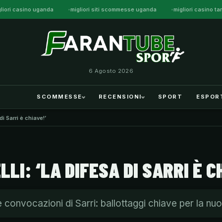
gliori casino uganda
migliori siti scommesse uganda
migliori casino t
6 Agosto 2026
SCOMMESSE
RECENSIONI
SPORT
ESPOR
di Sarri è chiave!’
LI: ‘LA DIFESA DI SARRI È C
le convocazioni di Sarri: ballottaggi chiave per la n