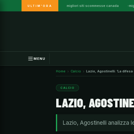
migliori siti scommesse canada
mi
ULTIM'ORA
Vai
al
contenuto
MENU
Home
Calcio
Lazio, Agostinelli: ‘La difesa 
CALCIO
LAZIO, AGOSTINEL
Lazio, Agostinelli analizza 