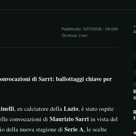
Pubblicato:
11/07/2025 - 09:00h
A
Lettura: 2 min
convocazioni di Sarri: ballottaggi chiave per
I
c
inelli
Lazio
, ex calciatore della
, è stato ospite
R
Maurizio Sarri
elle convocazioni di
in vista del
f
Serie A
io della nuova stagione di
, le scelte
«