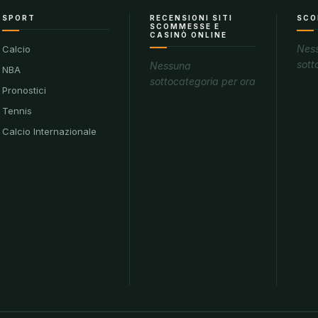
SPORT
RECENSIONI SITI
SCO
SCOMMESSE E
CASINÒ ONLINE
Nes
Calcio
sott
Nessuna
NBA
sottocategoria per ora
Pronostici
Tennis
Calcio Internazionale