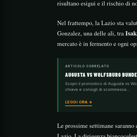
risultano esigui e il rischio di n
Nel frattempo, la Lazio sta valut
Isak
Gonzalez, una delle ali, tra
mercato è in fermento e ogni op
ARTICOLO CORRELATO
AUGUSTA VS WOLFSBURG BUNDESL
Scopri il pronostico di Augusta vs Wol
chiave e consigli di scommessa…
LEGGI ORA →
Le prossime settimane saranno cr
Lazio. La dirigenza biancocelest