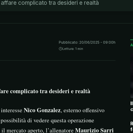
affare complicato tra desideri e realtà
Pubblicato:
20/06/2025 - 09:00h
A
Lettura: 1 min
are complicato tra desideri e realtà
I
Nico Gonzalez
 interesse
, esterno offensivo
c
 possibilità di vedere questa operazione
R
Maurizio Sarri
 il mercato aperto, l’allenatore
f