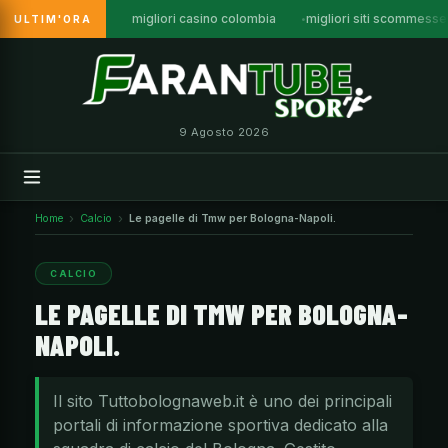
migliori casino colombia
migliori siti scommess
ULTIM'ORA
Vai
al
contenuto
9 Agosto 2026
Home
Calcio
Le pagelle di Tmw per Bologna-Napoli.
CALCIO
LE PAGELLE DI TMW PER BOLOGNA-
NAPOLI.
Il sito Tuttobolognaweb.it è uno dei principali
portali di informazione sportiva dedicato alla