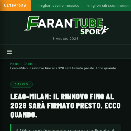
migliori casino messico
migliori siti scommesse
ULTIM'ORA
Vai
al
contenuto
8 Agosto 2026
Home
Calcio
Leao-Milan: il rinnovo fino al 2028 sarà firmato presto. Ecco quando.
CALCIO
LEAO-MILAN: IL RINNOVO FINO AL
2028 SARÀ FIRMATO PRESTO. ECCO
QUANDO.
Il Milan può finalmente respirare sollevato: il