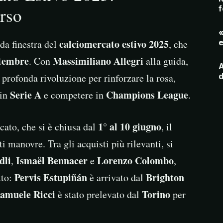
rso
f
«
calciomercato estivo 2025
nda finestra del
, che
e
ttembre
Massimiliano Allegri
. Con
alla guida,
A
 profonda rivoluzione per rinforzare la rosa,
d
Serie A
Champions League
 in
e competere in
.
1° al 10 giugno
cato, che si è chiusa dal
, il
 manovre. Tra gli acquisti più rilevanti, si
dli
Ismaël Bennacer
Lorenzo Colombo
,
e
,
Pervis Estupiñán
Brighton
tto:
è arrivato dal
amuele Ricci
Torino
è stato prelevato dal
per