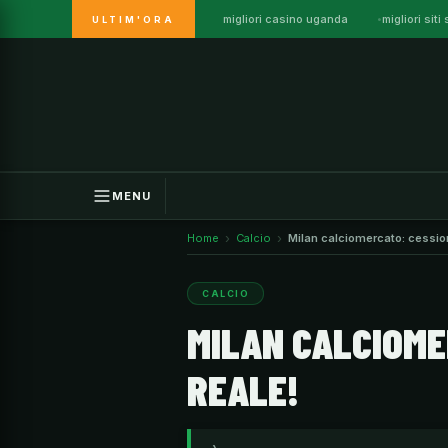
migliori casino uganda
migliori si
ULTIM'ORA
Vai
al
contenuto
MENU
Home
Calcio
Milan calciomercato: cession
CALCIO
MILAN CALCIOME
REALE!