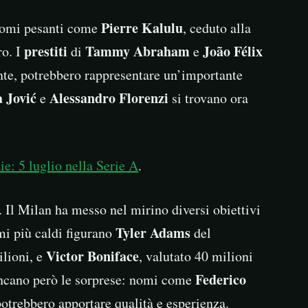
Pierre Kalulu
nomi pesanti come
, ceduto alla
prestiti
Tammy Abraham
João Félix
ro. I
di
e
te, potrebbero rappresentare un’importante
 Jović
Alessandro Florenzi
e
si trovano ora
ie: 5 luglio nella Serie A
.
. Il Milan ha messo nel mirino diversi obiettivi
Tyler Adams
mi più caldi figurano
del
Victor Boniface
ilioni, e
, valutato 40 milioni
Federico
ncano però le sorprese: nomi come
otrebbero apportare qualità e esperienza.