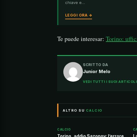
chiave e…
LEGGI ORA →
Te puede interesar:
Torino: uffic
SCRITTO DA
Junior Melo
VEDI TUTTI I SUOI ARTICOL
ALTRO SU
CALCIO
CALCIO
C
Torino, addio Sazonov: l’errore
L