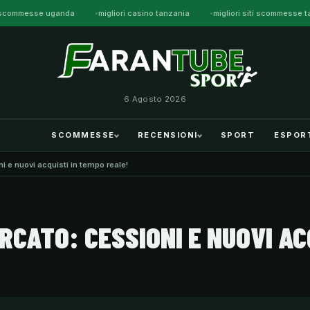
ti scommesse uganda
migliori casino tanzania
migliori siti scommesse 
6 Agosto 2026
SCOMMESSE
RECENSIONI
SPORT
ESPOR
i e nuovi acquisti in tempo reale!
RCATO: CESSIONI E NUOVI AC