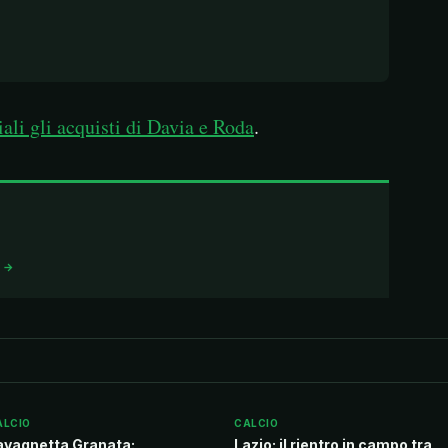
iali gli acquisti di Davia e Roda
.
I →
ALCIO
CALCIO
avagnetta Granata:
Lazio: il rientro in campo tra