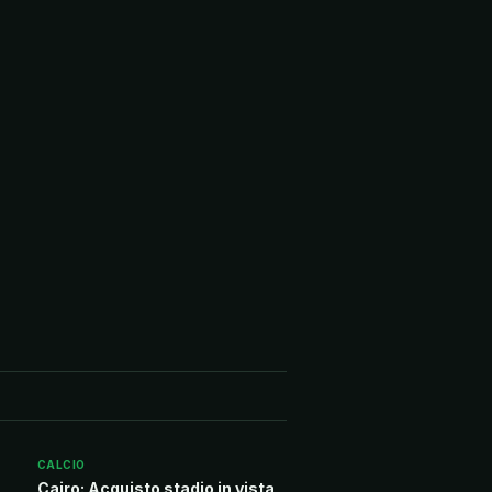
CALCIO
Cairo: Acquisto stadio in vista,