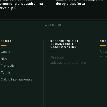
omunione di squadra, ma
derby e trasferta
erve di più
FARANTUBE
SPORT
RECENSIONI SITI
SCO
SCOMMESSE E
CASINÒ ONLINE
Nes
Calcio
sott
Nessuna
NBA
sottocategoria per ora
Pronostici
Tennis
Calcio Internazionale