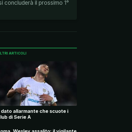
si concluderà il prossimo 1°
LTRI ARTICOLI
l dato allarmante che scuote i
lub di Serie A
oma, Wesley assalito: il vigilante