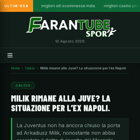
migliori siti scommesse india
migliori casino per
ULTIM'ORA
Vai
al
contenuto
10 Agosto 2026
Home
Calcio
Milik rimane alla Juve? La situazione per l’ex Napoli.
CALCIO
MILIK RIMANE ALLA JUVE? LA
SITUAZIONE PER L’EX NAPOLI.
La Juventus non ha ancora chiuso la porta
ad Arkadiusz Milik, nonostante non abbia