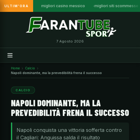
migliori casino messico
migliori siti scommesse
ULTIM'ORA
Vai
al
contenuto
7 Agosto 2026
Home
Calcio
Napoli dominante, ma la prevedibilità frena il successo
CALCIO
NAPOLI DOMINANTE, MA LA
PREVEDIBILITÀ FRENA IL SUCCESSO
Napoli conquista una vittoria sofferta contro
il Cagliari: Anguissa salda il risultato