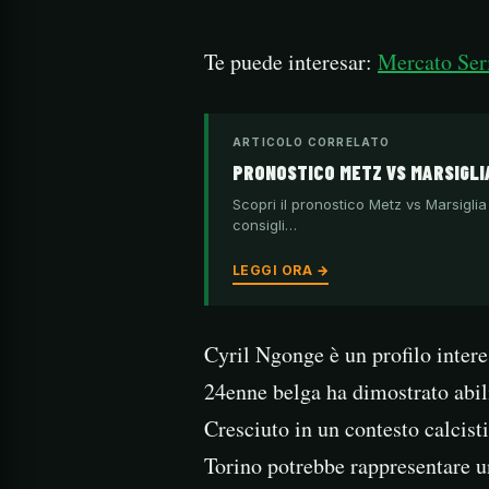
Te puede interesar:
Mercato Seri
ARTICOLO CORRELATO
PRONOSTICO METZ VS MARSIGLIA 
Scopri il pronostico Metz vs Marsiglia 
consigli…
LEGGI ORA →
Cyril Ngonge è un profilo intere
24enne belga ha dimostrato abili
Cresciuto in un contesto calcistic
Torino potrebbe rappresentare u