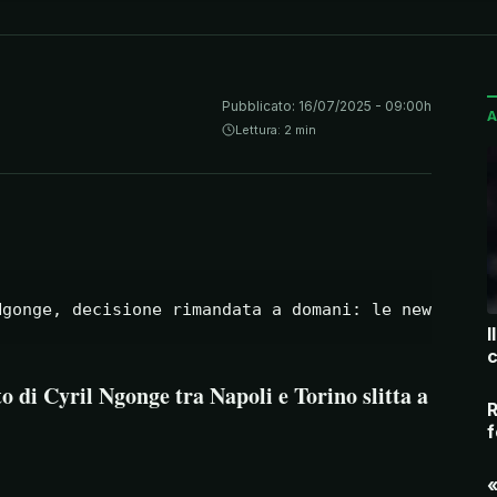
Pubblicato:
16/07/2025 - 09:00h
A
Lettura: 2 min
I
c
o di Cyril Ngonge tra Napoli e Torino slitta a
R
f
«