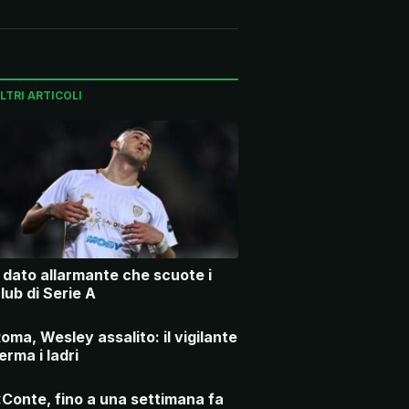
LTRI ARTICOLI
l dato allarmante che scuote i
lub di Serie A
oma, Wesley assalito: il vigilante
erma i ladri
Conte, fino a una settimana fa