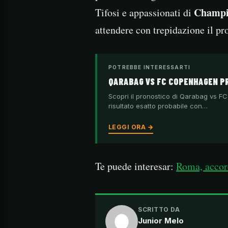
Champi
Tifosi e appassionati di
attendere con trepidazione il pro
POTREBBE INTERESSARTI
QARABAG VS FC COPENHAGEN P
Scopri il pronostico di Qarabag vs F
risultato esatto probabile con…
LEGGI ORA →
Te puede interesar:
Roma, accord
SCRITTO DA
Junior Melo