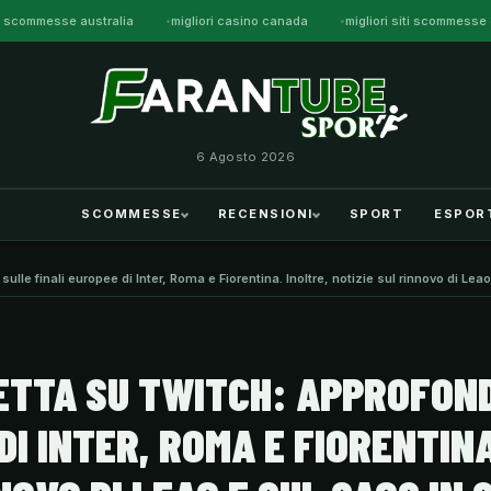
iti scommesse australia
migliori casino canada
migliori siti scommess
6 Agosto 2026
SCOMMESSE
RECENSIONI
SPORT
ESPOR
sulle finali europee di Inter, Roma e Fiorentina. Inoltre, notizie sul rinnovo di L
IRETTA SU TWITCH: APPROFON
DI INTER, ROMA E FIORENTINA