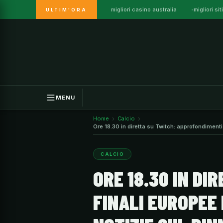
migliori casino australia
migliori s
ULTIM'ORA
Vai
al
contenuto
MENU
Home
Calcio
Ore 18.30 in diretta su Twitch: approfondimenti 
mercato.
CALCIO
ORE 18.30 IN D
FINALI EUROPEE 