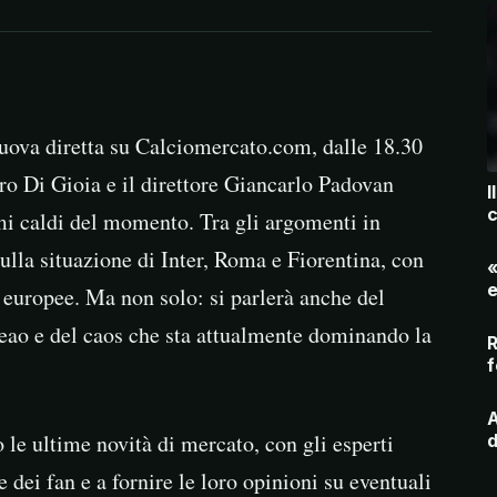
uova diretta su Calciomercato.com, dalle 18.30
dro Di Gioia e il direttore Giancarlo Padovan
I
c
emi caldi del momento. Tra gli argomenti in
lla situazione di Inter, Roma e Fiorentina, con
«
e
i europee. Ma non solo: si parlerà anche del
Leao e del caos che sta attualmente dominando la
R
f
A
e ultime novità di mercato, con gli esperti
d
 dei fan e a fornire le loro opinioni su eventuali