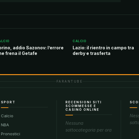
ALCIO
CALCIO
orino, addio Sazonov: l’errore
Lazio: il rientro in campo tra
he frena il Getafe
derby e trasferta
FARANTUBE
SPORT
RECENSIONI SITI
SCO
SCOMMESSE E
CASINÒ ONLINE
Nes
Calcio
sott
Nessuna
NBA
sottocategoria per ora
Pronostici