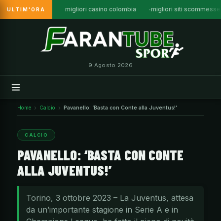
migliori casino colombia
migliori siti scommess
ULTIM'ORA
Vai
al
contenuto
9 Agosto 2026
Home
Calcio
Pavanello: ‘Basta con Conte alla Juventus!’
CALCIO
PAVANELLO: ‘BASTA CON CONTE
ALLA JUVENTUS!’
Torino, 3 ottobre 2023 – La Juventus, attesa
da un’importante stagione in Serie A e in