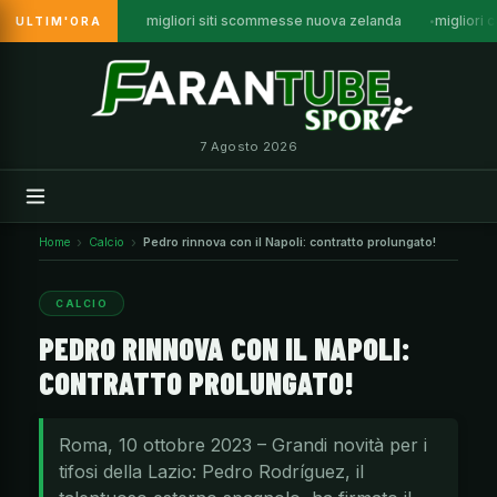
migliori siti scommesse nuova zelanda
migliori c
ULTIM'ORA
Vai
al
contenuto
7 Agosto 2026
Home
Calcio
Pedro rinnova con il Napoli: contratto prolungato!
CALCIO
PEDRO RINNOVA CON IL NAPOLI:
CONTRATTO PROLUNGATO!
Roma, 10 ottobre 2023 – Grandi novità per i
tifosi della Lazio: Pedro Rodríguez, il