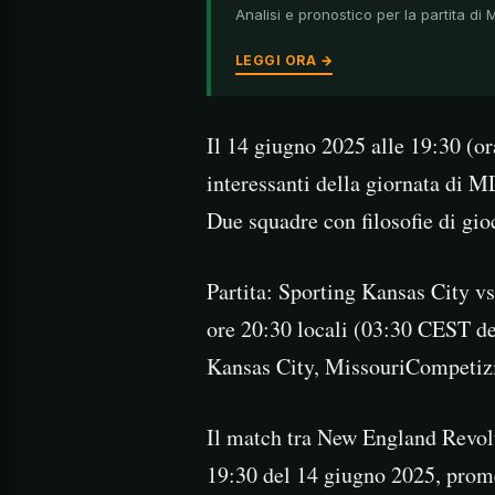
Analisi e pronostico per la partita di
LEGGI ORA →
Il 14 giugno 2025 alle 19:30 (or
interessanti della giornata di
Due squadre con filosofie di gi
Partita: Sporting Kansas City v
ore 20:30 locali (03:30 CEST d
Kansas City, MissouriCompeti
Il match tra New England Revol
19:30 del 14 giugno 2025, promet