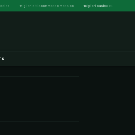
essico
migliori siti scommesse messico
migliori casino nuova zelanda
TS