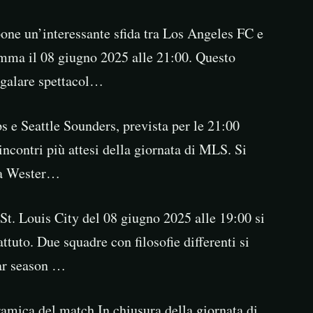
ne un’interessante sfida tra Los Angeles FC e
amma il 08 giugno 2025 alle 21:00. Questo
regalare spettacol…
s e Seattle Sounders, prevista per le 21:00
incontri più attesi della giornata di MLS. Si
lla Wester…
St. Louis City del 08 giugno 2025 alle 19:00 si
tuto. Due squadre con filosofie differenti si
lar season …
ica del match In chiusura della giornata di