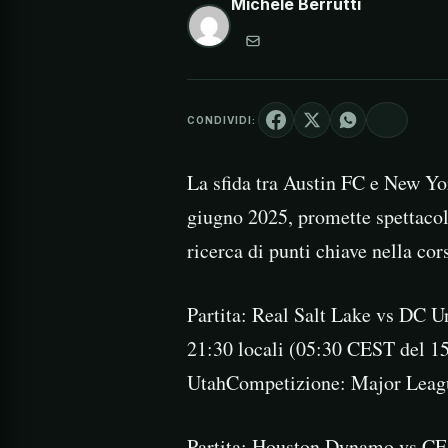
Michele Berrutti
CONDIVIDI:
La sfida tra Austin FC e New Yo
giugno 2025, promette spettaco
ricerca di punti chiave nella co
Partita: Real Salt Lake vs DC U
21:30 locali (05:30 CEST del 1
UtahCompetizione: Major Leagu
Partita: Houston Dynamo vs CF 