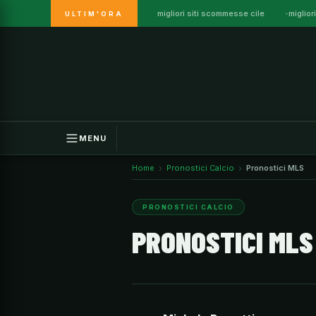
migliori siti scommesse cile
miglior
ULTIM'ORA
Vai
al
contenuto
MENU
Home
Pronostici Calcio
Pronostici MLS
PRONOSTICI CALCIO
PRONOSTICI MLS