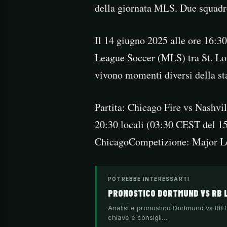
della giornata MLS. Due squadr
Il 14 giugno 2025 alle ore 16:30
League Soccer (MLS) tra St. Lo
vivono momenti diversi della 
Partita: Chicago Fire vs Nashvi
20:30 locali (03:30 CEST del 15
ChicagoCompetizione: Major Le
POTREBBE INTERESSARTI
PRONOSTICO DORTMUND VS RB L
Analisi e pronostico Dortmund vs RB Li
chiave e consigli…