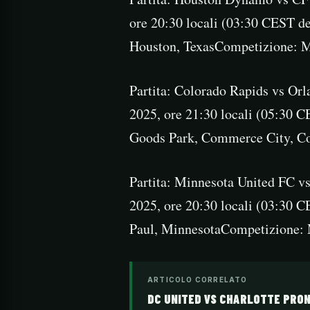
ore 20:30 locali (03:30 CEST d
Houston, TexasCompetizione: 
Partita: Colorado Rapids vs Orl
2025, ore 21:30 locali (05:30 
Goods Park, Commerce City, 
Partita: Minnesota United FC v
2025, ore 20:30 locali (03:30 C
Paul, MinnesotaCompetizione:
ARTICOLO CORRELATO
DC UNITED VS CHARLOTTE PRO