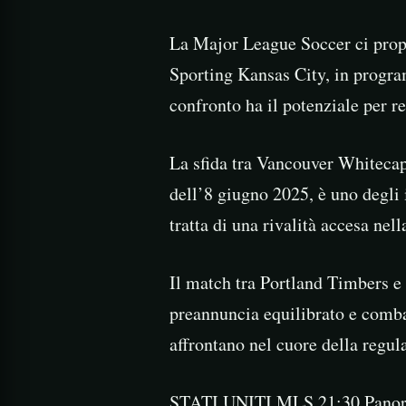
La Major League Soccer ci propo
Sporting Kansas City, in progr
confronto ha il potenziale per 
La sfida tra Vancouver Whitecap
dell’8 giugno 2025, è uno degli 
tratta di una rivalità accesa ne
Il match tra Portland Timbers e 
preannuncia equilibrato e combat
affrontano nel cuore della regu
STATI UNITI MLS 21:30 Panoram