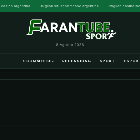
i casino argentina
migliori siti scommesse argentina
migliori casino m
8 Agosto 2026
SCOMMESSE
RECENSIONI
SPORT
ESPOR