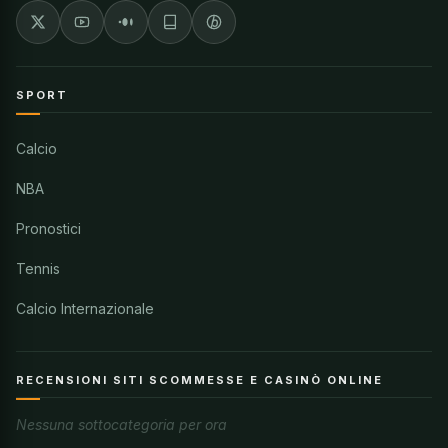
SPORT
Calcio
NBA
Pronostici
Tennis
Calcio Internazionale
RECENSIONI SITI SCOMMESSE E CASINÒ ONLINE
Nessuna sottocategoria per ora