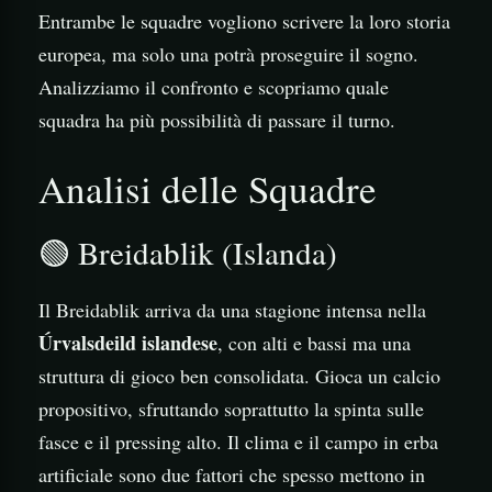
Entrambe le squadre vogliono scrivere la loro storia
europea, ma solo una potrà proseguire il sogno.
Analizziamo il confronto e scopriamo quale
squadra ha più possibilità di passare il turno.
Analisi delle Squadre
🟢 Breidablik (Islanda)
Il Breidablik arriva da una stagione intensa nella
Úrvalsdeild islandese
, con alti e bassi ma una
struttura di gioco ben consolidata. Gioca un calcio
propositivo, sfruttando soprattutto la spinta sulle
fasce e il pressing alto. Il clima e il campo in erba
artificiale sono due fattori che spesso mettono in