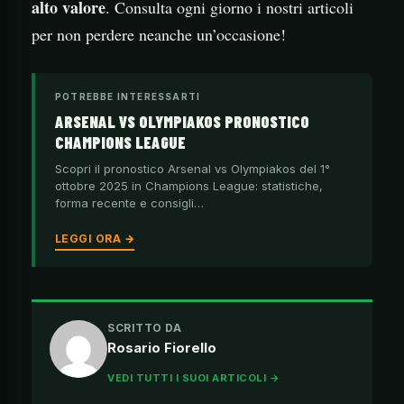
alto valore
. Consulta ogni giorno i nostri articoli
per non perdere neanche un’occasione!
POTREBBE INTERESSARTI
ARSENAL VS OLYMPIAKOS PRONOSTICO
CHAMPIONS LEAGUE
Scopri il pronostico Arsenal vs Olympiakos del 1°
ottobre 2025 in Champions League: statistiche,
forma recente e consigli…
LEGGI ORA →
SCRITTO DA
Rosario Fiorello
VEDI TUTTI I SUOI ARTICOLI →