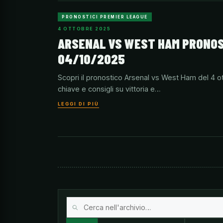
PRONOSTICI PREMIER LEAGUE
4 OTTOBRE 2025
ARSENAL VS WEST HAM PRONOS
04/10/2025
Scopri il pronostico Arsenal vs West Ham del 4 ot
chiave e consigli su vittoria e…
LEGGI DI PIÙ