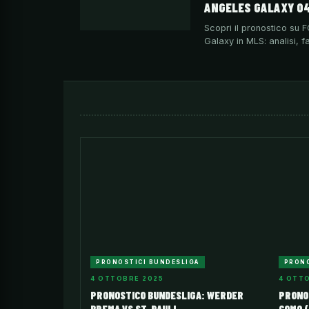
ANGELES GALAXY 0
Scopri il pronostico su 
Galaxy in MLS: analisi, f
PRONOSTICI BUNDESLIGA
PRONO
4 OTTOBRE 2025
4 OTT
PRONOSTICO BUNDESLIGA: WERDER
PRONOS
BREMA VS ST. PAULI
COMO 