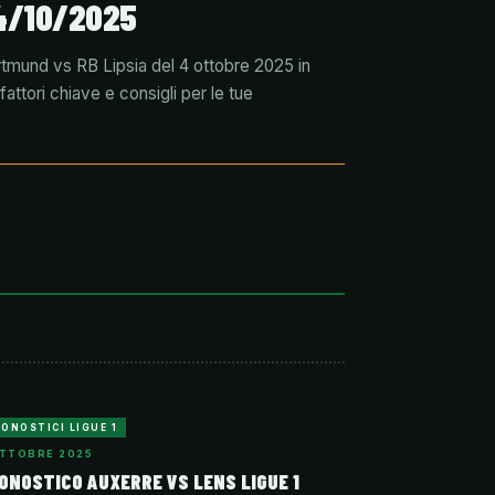
4/10/2025
rtmund vs RB Lipsia del 4 ottobre 2025 in
fattori chiave e consigli per le tue
ONOSTICI LIGUE 1
OTTOBRE 2025
ONOSTICO AUXERRE VS LENS LIGUE 1