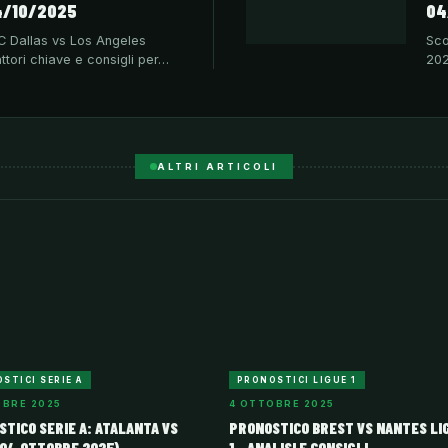
4/10/2025
04
FC Dallas vs Los Angeles
Sco
attori chiave e consigli per…
202
ALTRI ARTICOLI
STICI SERIE A
PRONOSTICI LIGUE 1
OBRE 2025
4 OTTOBRE 2025
TICO SERIE A: ATALANTA VS
PRONOSTICO BREST VS NANTES LI
(04 OTTOBRE 2025)
1 – ANALISI E CONSIGLI