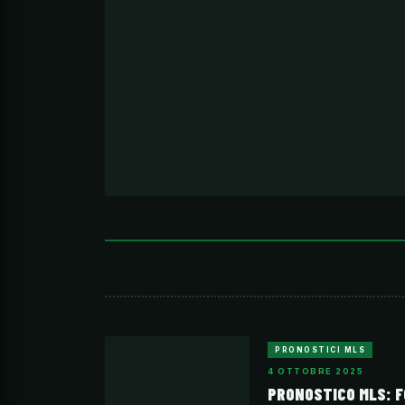
PRONOSTICI MLS
4 OTTOBRE 2025
PRONOSTICO MLS: F