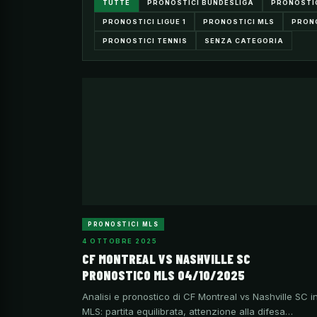
TUTTE
PRONOSTICI BUNDESLIGA
PRONOSTIC
PRONOSTICI LIGUE 1
PRONOSTICI MLS
PRON
PRONOSTICI TENNIS
SENZA CATEGORIA
PRONOSTICI MLS
4 OTTOBRE 2025
CF MONTREAL VS NASHVILLE SC
PRONOSTICO MLS 04/10/2025
Analisi e pronostico di CF Montreal vs Nashville SC i
MLS: partita equilibrata, attenzione alla difesa…