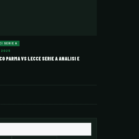
I SERIE A
 2025
O PARMA VS LECCE SERIE A ANALISI E