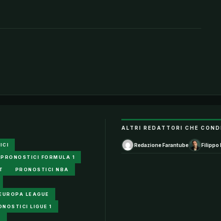
ALTRI REDATTORI CHE COND
Redazione Farantube
Filippo
ICI
PRONOSTICI FORMULA 1
T
PRONOSTICI NBA
EUROPA LEAGUE
NOSTICI LIGUE 1
E