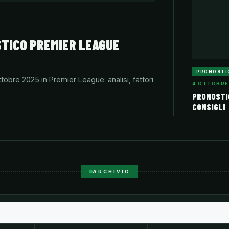
TICO PREMIER LEAGUE
PRONOSTIC
tobre 2025 in Premier League: analisi, fattori
4 OTTOBRE
PRONOSTIC
CONSIGLI
ARCHIVIO