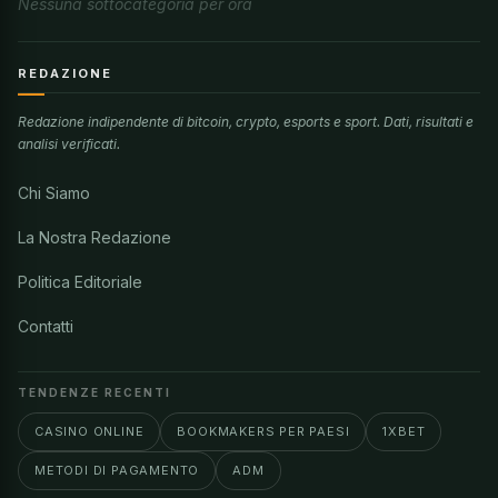
Nessuna sottocategoria per ora
REDAZIONE
Redazione indipendente di bitcoin, crypto, esports e sport. Dati, risultati e
analisi verificati.
Chi Siamo
La Nostra Redazione
Politica Editoriale
Contatti
TENDENZE RECENTI
CASINO ONLINE
BOOKMAKERS PER PAESI
1XBET
METODI DI PAGAMENTO
ADM