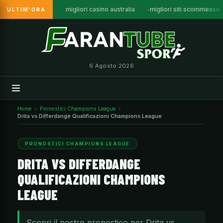
migliori casino australia
migliori siti scommesse a
ULTIM'ORA
Vai
al
contenuto
6 Agosto 2026
Home
Pronostici Champions League
Drita vs Differdange Qualificazioni Champions League
PRONOSTICI CHAMPIONS LEAGUE
DRITA VS DIFFERDANGE
QUALIFICAZIONI CHAMPIONS
LEAGUE
Scopri il nostro pronostico per Drita vs