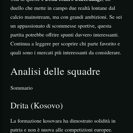
duello che mette in campo due realtà lontane dal
calcio mainstream, ma con grandi ambizioni. Se sei
un appassionato di scommesse sportive, questa
partita potrebbe offrire spunti davvero interessanti.
Continua a leggere per scoprire chi parte favorito e
quali sono i mercati più interessanti da considerare.
Analisi delle squadre
Sommario
Drita (Kosovo)
La formazione kosovara ha dimostrato solidità in
patria e non è nuova alle competizioni europee.