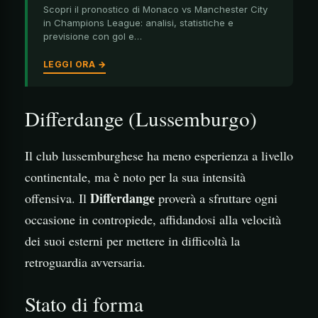
Scopri il pronostico di Monaco vs Manchester City
in Champions League: analisi, statistiche e
previsione con gol e…
LEGGI ORA →
Differdange (Lussemburgo)
Il club lussemburghese ha meno esperienza a livello
continentale, ma è noto per la sua intensità
Differdange
offensiva. Il
proverà a sfruttare ogni
occasione in contropiede, affidandosi alla velocità
dei suoi esterni per mettere in difficoltà la
retroguardia avversaria.
Stato di forma