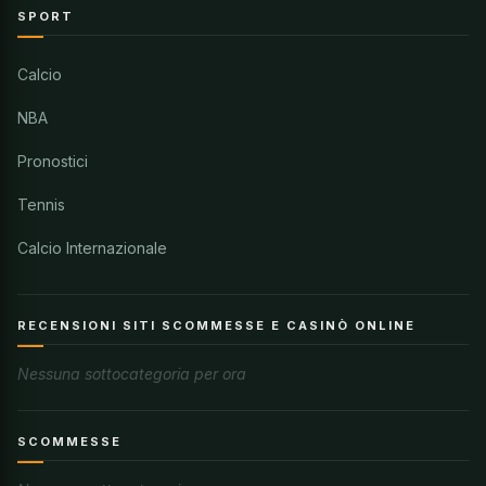
SPORT
Calcio
NBA
Pronostici
Tennis
Calcio Internazionale
RECENSIONI SITI SCOMMESSE E CASINÒ ONLINE
Nessuna sottocategoria per ora
SCOMMESSE