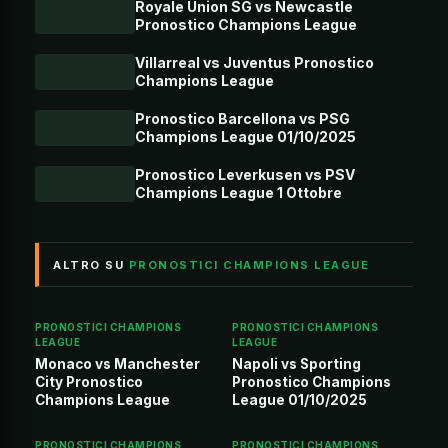
Royale Union SG vs Newcastle
Pronostico Champions League
Villarreal vs Juventus Pronostico
Champions League
Pronostico Barcellona vs PSG
Champions League 01/10/2025
Pronostico Leverkusen vs PSV
Champions League 1 Ottobre
ALTRO SU
PRONOSTICI CHAMPIONS LEAGUE
PRONOSTICI CHAMPIONS
PRONOSTICI CHAMPIONS
LEAGUE
LEAGUE
Monaco vs Manchester
Napoli vs Sporting
City Pronostico
Pronostico Champions
Champions League
League 01/10/2025
PRONOSTICI CHAMPIONS
PRONOSTICI CHAMPIONS