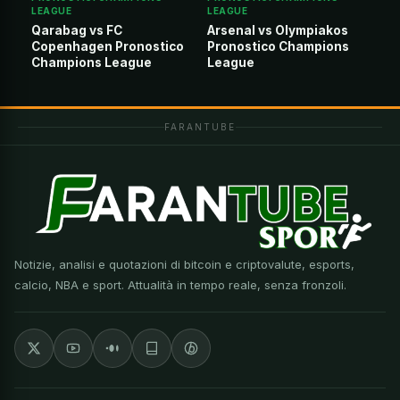
LEAGUE
LEAGUE
Qarabag vs FC
Arsenal vs Olympiakos
Copenhagen Pronostico
Pronostico Champions
Champions League
League
FARANTUBE
Notizie, analisi e quotazioni di bitcoin e criptovalute, esports,
calcio, NBA e sport. Attualità in tempo reale, senza fronzoli.