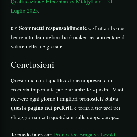
Qualificazione: Hibernian vs Midtjylland – 31
Luglio 2025
.
Scommetti responsabilmente
👉
e sfrutta i bonus
benvenuto dei migliori bookmaker per aumentare il
valore delle tue giocate.
Conclusioni
Questo match di qualificazione rappresenta un
crocevia importante per entrambe le squadre. Vuoi
Salva
ricevere ogni giorno i migliori pronostici?
questa pagina nei preferiti
e torna a trovarci per
gli aggiornamenti quotidiani sulle coppe europee.
Te puede interesar:
Pronostico Braga vs Levski –