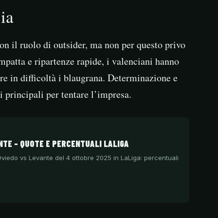
ia
con il ruolo di outsider, ma non per questo privo
mpatta e ripartenze rapide, i valenciani hanno
ere in difficoltà i blaugrana. Determinazione e
i principali per tentare l’impresa.
NTE – QUOTE E PERCENTUALI LALIGA
Oviedo vs Levante del 4 ottobre 2025 in LaLiga: percentuali