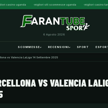
gliori casino uganda
migliori siti scommesse uganda
migliori casino t
6 Agosto 2026
SCOMMESSE
RECENSIONI
SPORT
ESPOR
llona vs Valencia LaLiga 14 Settembre 2025
CELLONA VS VALENCIA LALI
5