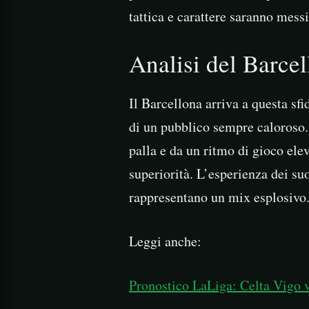
tattica e carattere saranno messi
Analisi del Barce
Il Barcellona arriva a questa sfi
di un pubblico sempre caloroso.
palla e da un ritmo di gioco ele
superiorità. L’esperienza dei suo
rappresentano un mix esplosivo
Leggi anche:
Pronostico LaLiga: Celta Vigo 