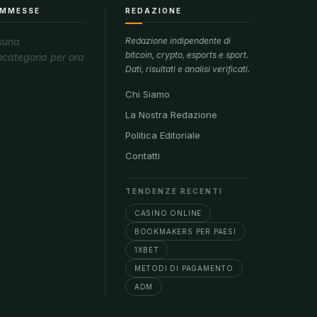
MMESSE
REDAZIONE
suna
Redazione indipendente di
bitcoin, crypto, esports e sport.
ocategoria per ora
Dati, risultati e analisi verificati.
Chi Siamo
La Nostra Redazione
Politica Editoriale
Contatti
TENDENZE RECENTI
CASINO ONLINE
BOOKMAKERS PER PAESI
1XBET
METODI DI PAGAMENTO
ADM