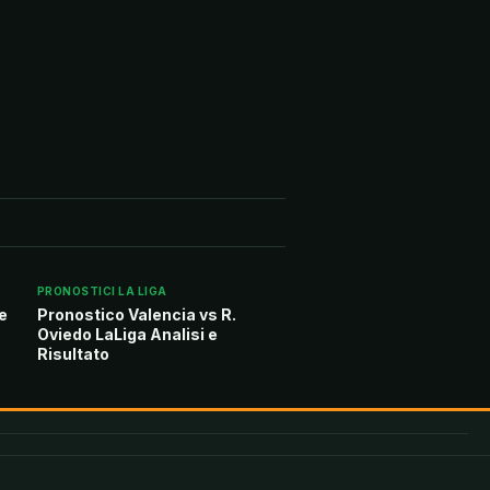
PRONOSTICI LA LIGA
e
Pronostico Valencia vs R.
Oviedo LaLiga Analisi e
Risultato