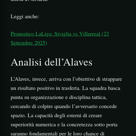
Leggi anche:
Pronostico LaLiga: Siviglia vs Villarreal (23
Settembre 2025)
Analisi dell’Alaves
L’Alaves, invece, arriva con l’obiettivo di strappare
un risultato positivo in trasferta. La squadra basca
punta su organizzazione e disciplina tattica,
cercando di colpire quando l’avversario concede
spazio. La capacità degli esterni di creare
superiorità numerica e la concretezza sotto porta
saranno fondamentali per le loro chance di