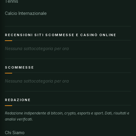
Tennis
Calcio Internazionale
RECENSIONI SITI SCOMMESSE E CASINÒ ONLINE
Nessuna sottocategoria per ora
SCOMMESSE
Nessuna sottocategoria per ora
REDAZIONE
Redazione indipendente di bitcoin, crypto, esports e sport. Dati, risultati e
analisi verificati.
Chi Siamo