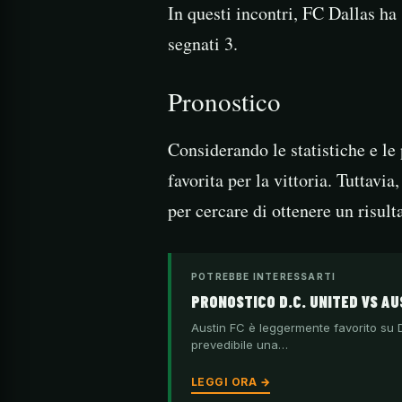
In questi incontri, FC Dallas ha
segnati 3.
Pronostico
Considerando le statistiche e le
favorita per la vittoria. Tuttavi
per cercare di ottenere un risult
POTREBBE INTERESSARTI
PRONOSTICO D.C. UNITED VS AUS
Austin FC è leggermente favorito su D
prevedibile una…
LEGGI ORA →