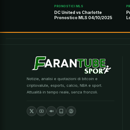
PRONOSTICI MLS
P
DC United vs Charlotte
P
Pronostico MLS 04/10/2025
L
Notizie, analisi e quotazioni di bitcoin e
criptovalute, esports, calcio, NBA e sport.
Attualità in tempo reale, senza fronzoli.