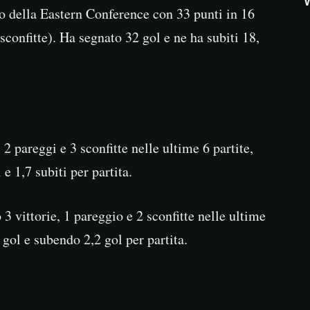
W
 della Eastern Conference con 33 punti in 16
 sconfitte). Ha segnato 32 gol e ne ha subiti 18,
 2 pareggi e 3 sconfitte nelle ultime 6 partite,
e 1,7 subiti per partita.
3 vittorie, 1 pareggio e 2 sconfitte nelle ultime
 gol e subendo 2,2 gol per partita.