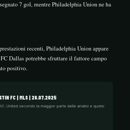
 segnato 7 gol, mentre Philadelphia Union ne ha
 prestazioni recenti, Philadelphia Union appare
a, FC Dallas potrebbe sfruttare il fattore campo
ato positivo.
TIN FC | MLS | 26.07.2025
.C. United secondo la maggior parte delle analisi e quote: