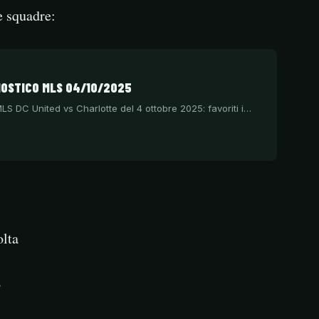
e squadre:
NOSTICO MLS 04/10/2025
 MLS DC United vs Charlotte del 4 ottobre 2025: favoriti i…
olta
o