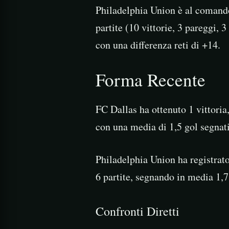
Philadelphia Union è al comando
partite (10 vittorie, 3 pareggi, 3
con una differenza reti di +14.
Forma Recente
FC Dallas ha ottenuto 1 vittoria,
con una media di 1,5 gol segnati 
Philadelphia Union ha registrato 
6 partite, segnando in media 1,7
Confronti Diretti